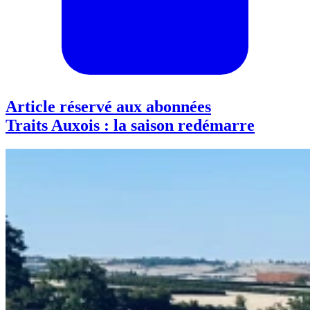
Article réservé aux abonnées
Traits Auxois : la saison redémarre