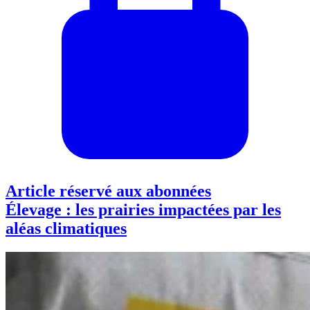
Article réservé aux abonnées
Élevage : les prairies impactées par les
aléas climatiques