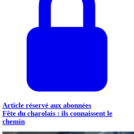
Article réservé aux abonnées
Fête du charolais : ils connaissent le
chemin