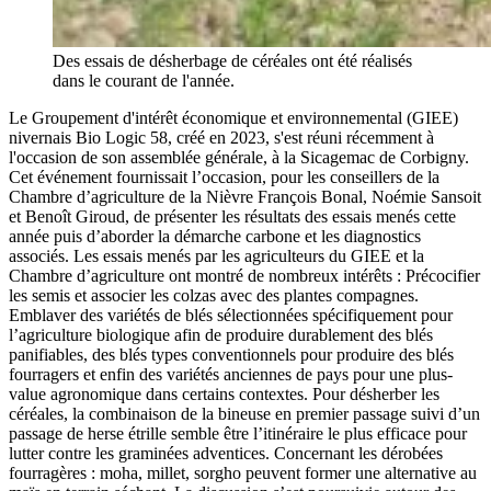
Des essais de désherbage de céréales ont été réalisés
dans le courant de l'année.
Le Groupement d'intérêt économique et environnemental (GIEE)
nivernais Bio Logic 58, créé en 2023, s'est réuni récemment à
l'occasion de son assemblée générale, à la Sicagemac de Corbigny.
Cet événement fournissait l’occasion, pour les conseillers de la
Chambre d’agriculture de la Nièvre François Bonal, Noémie Sansoit
et Benoît Giroud, de présenter les résultats des essais menés cette
année puis d’aborder la démarche carbone et les diagnostics
associés. Les essais menés par les agriculteurs du GIEE et la
Chambre d’agriculture ont montré de nombreux intérêts : Précocifier
les semis et associer les colzas avec des plantes compagnes.
Emblaver des variétés de blés sélectionnées spécifiquement pour
l’agriculture biologique afin de produire durablement des blés
panifiables, des blés types conventionnels pour produire des blés
fourragers et enfin des variétés anciennes de pays pour une plus-
value agronomique dans certains contextes. Pour désherber les
céréales, la combinaison de la bineuse en premier passage suivi d’un
passage de herse étrille semble être l’itinéraire le plus efficace pour
lutter contre les graminées adventices. Concernant les dérobées
fourragères : moha, millet, sorgho peuvent former une alternative au