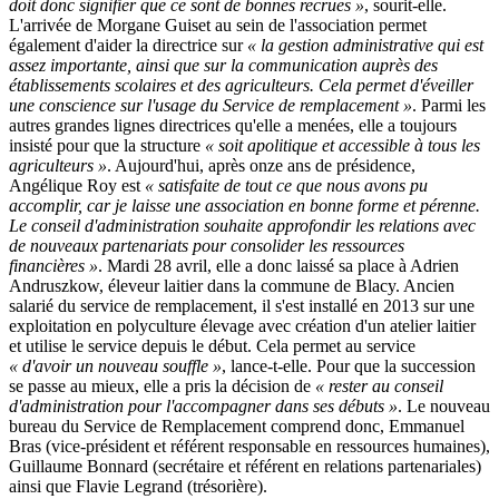
doit donc signifier que ce sont de bonnes recrues »
, sourit-elle.
L'arrivée de Morgane Guiset au sein de l'association permet
également d'aider la directrice sur
« la gestion administrative qui est
assez importante, ainsi que sur la communication auprès des
établissements scolaires et des agriculteurs. Cela permet d'éveiller
une conscience sur l'usage du Service de remplacement »
. Parmi les
autres grandes lignes directrices qu'elle a menées, elle a toujours
insisté pour que la structure
« soit apolitique et accessible à tous les
agriculteurs »
. Aujourd'hui, après onze ans de présidence,
Angélique Roy est
« satisfaite de tout ce que nous avons pu
accomplir, car je laisse une association en bonne forme et pérenne.
Le conseil d'administration souhaite approfondir les relations avec
de nouveaux partenariats pour consolider les ressources
financières »
. Mardi 28 avril, elle a donc laissé sa place à Adrien
Andruszkow, éleveur laitier dans la commune de Blacy. Ancien
salarié du service de remplacement, il s'est installé en 2013 sur une
exploitation en polyculture élevage avec création d'un atelier laitier
et utilise le service depuis le début. Cela permet au service
« d'avoir un nouveau souffle »
, lance-t-elle. Pour que la succession
se passe au mieux, elle a pris la décision de
« rester au conseil
d'administration pour l'accompagner dans ses débuts »
. Le nouveau
bureau du Service de Remplacement comprend donc, Emmanuel
Bras (vice-président et référent responsable en ressources humaines),
Guillaume Bonnard (secrétaire et référent en relations partenariales)
ainsi que Flavie Legrand (trésorière).