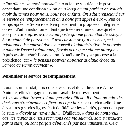
m'installer »
, se remémore-t-elle. Ancienne salariée, elle pose
cependant une condition :
« on en a longuement parlé et on voulait
avoir du temps pour nous, pour nos enfants. On s'était renseigné sur
le service de remplacement et on a donc fait appel à eux »
. Peu de
temps après, le Service de Remplacement lui propose d'intégrer le
conseil d'administration en tant que trésorière, une chose qu'elle
accepte, car
« après avoir eu un poste qui me permettait de côtoyer
énormément de personnes, j'avais besoin de garder cet aspect
relationnel. En entrant dans le conseil d'administration, je pouvais
maintenir l'aspect relationnel, j'avais peur que cela me manque »
.
Après avoir intégré l'association, Angélique Roy se propose à la
présidence, car
« je pensais pouvoir apporter quelque chose au
Service de Remplacement »
.
Pérenniser le service de remplacement
Durant son mandat, aux côtés des élus et de la directrice Anne
Antoine, elle s’engage dans un travail de redressement.
« L’association traversait une période difficile. Il a fallu prendre des
décisions structurantes et fixer un cap clair »
se souvient-elle.
Une
des autres grandes lignes était de fidéliser les salariés, permettant par
la suite
« d'avoir un noyau dur »
. D'ailleurs,
« dans de nombreux
cas, les jeunes que nous recrutons comme salariés, soit, s'installent
par la suite, ou sont parfois débauchés par nos utilisateurs. Cela