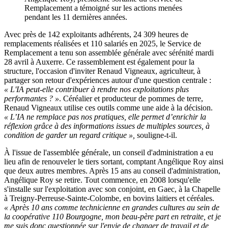
Remplacement a témoigné sur les actions menées
pendant les 11 dernières années.
Avec près de 142 exploitants adhérents, 24 309 heures de
remplacements réalisées et 110 salariés en 2025, le Service de
Remplacement a tenu son assemblée générale avec sérénité mardi
28 avril à Auxerre. Ce rassemblement est également pour la
structure, l'occasion d'inviter Renaud Vigneaux, agriculteur, à
partager son retour d'expériences autour d'une question centrale :
« L'IA peut-elle contribuer à rendre nos exploitations plus
performantes ? »
. Céréalier et producteur de pommes de terre,
Renaud Vigneaux utilise ces outils comme une aide à la décision.
« L’IA ne remplace pas nos pratiques, elle permet d’enrichir la
réflexion grâce à des informations issues de multiples sources, à
condition de garder un regard critique »,
souligne-t-il.
À l'issue de l'assemblée générale, un conseil d'administration a eu
lieu afin de renouveler le tiers sortant, comptant Angélique Roy ainsi
que deux autres membres. Après 15 ans au conseil d'administration,
Angélique Roy se retire. Tout commence, en 2008 lorsqu'elle
s'installe sur l'exploitation avec son conjoint, en Gaec, à la Chapelle
à Treigny-Perreuse-Sainte-Colombe, en bovins laitiers et céréales.
« Après 10 ans comme technicienne en grandes cultures au sein de
la coopérative 110 Bourgogne, mon beau-père part en retraite, et je
me suis donc questionnée sur l'envie de changer de travail et de