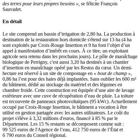
des terres pour leurs propres besoins »,
se félicite François
Sauvadet.
En détail
Le site comprend un bassin d’irrigation de 2,80 ha. La production à
destination de la restauration hors domicile s'étend sur 13 ha (4 ha
sont exploités par Croix-Rouge Insertion et 9 ha font l’objet d’un
appel à manifestation d’intérêt en cours. À ce titre, un exploitant
agricole sera retenu dans les prochains jours). Le pôle de maraîchage
biologique de Perrigny, c'est aussi 3,20 ha destinés à un chantier
d’insertion en maraîchage opéré par les Restos du cœur. Un demi-
hectare est réservé à un site de compostage en
« bout de champ »
,
0,86 ha l’est pour des haies déjà implantées. Sans oublier les 600 m²
du bâtiment, dédié au stockage du matériel et des légumes en
chambre froide. Cette construction est équipée d’une aire de lavage
extérieure avec une cuve de récupération d’eau de pluie. La toiture
est recouverte de panneaux photovoltaïques (95 kWc). Actuellement
occupé par Croix-Rouge Insertion, le bâtiment a vocation à être
utilisé en gestion partagée avec les autres utilisateurs. Le coût du
projet s'élève à 3,32 millions d'euros, financé à 85 % par le
Département. Les 15 % restants se décomposent comme suit :
99 525 euros de l'Agence de l’eau, 412 750 euros de l’État et
6 790 euros du Conseil régional.