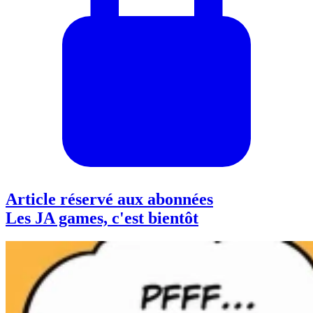
Article réservé aux abonnées
Les JA games, c'est bientôt