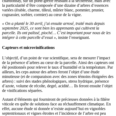
chardonnay, sur un porte-greffe résistant à la sécheresse, mais avec
la particularité d’être composée d’une dizaine d’arbres d’essences
variées (érable, charme, tilleul, mûrier blanc, pommier, prunier,
cognassier, sorbier, cormier) au cœur de la vigne.
« On a planté le 30 avril, j’ai ensuite arrosé, traité mais depuis
septembre 2025, ce sont bien les apprenants qui cultivent la
parcelle. Ils ont palissé, pioché… C’est important pour nous de les
intégrer à cette parcelle d’essai »
, insiste l’enseignant.
Capteurs et microvinifications
L’objectif, d’un point de vue scientifique, sera de mesurer l’impact
de la présence d’arbres au cœur de la parcelle. Ainsi des capteurs ont
été positionnés pour relever le taux d’humidité et la température. Par
ailleurs, les ceps autour des arbres feront l’objet d’une étude
minutieuse (et de comparaison avec des zones témoins éloignées des
arbres) : suivi des stades phénologiques, stress hydrique, présence
d’azote, volume de récolte, degré, acidité… Ils feront ensuite l’objet
de vinifications séparées.
Autant d’éléments qui fourniront de précieuses données à la filière
viticole en quête de solutions face au réchauffement climatique. En
effet, aucune étude ni donnée n’existe aujourd’hui en vignobles
septentrionaux et vignes étroites et l’incidence de l’arbre est peu