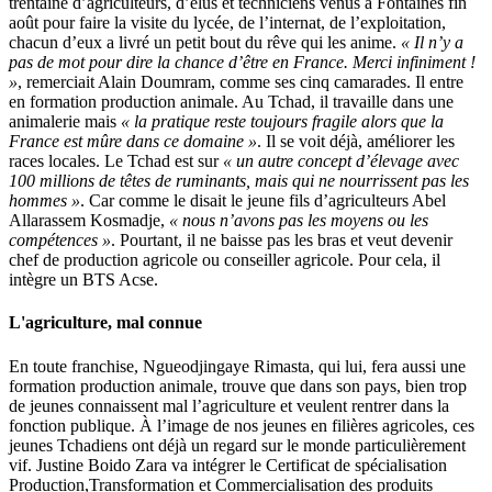
trentaine d’agriculteurs, d’élus et techniciens venus à Fontaines fin
août pour faire la visite du lycée, de l’internat, de l’exploitation,
chacun d’eux a livré un petit bout du rêve qui les anime.
« Il n’y a
pas de mot pour dire la chance d’être en France. Merci infiniment !
»
, remerciait Alain Doumram, comme ses cinq camarades. Il entre
en formation production animale. Au Tchad, il travaille dans une
animalerie mais
« la pratique reste toujours fragile alors que la
France est mûre dans ce domaine »
. Il se voit déjà, améliorer les
races locales. Le Tchad est sur
« un autre concept d’élevage avec
100 millions de têtes de ruminants, mais qui ne nourrissent pas les
hommes »
. Car comme le disait le jeune fils d’agriculteurs Abel
Allarassem Kosmadje,
« nous n’avons pas les moyens ou les
compétences »
. Pourtant, il ne baisse pas les bras et veut devenir
chef de production agricole ou conseiller agricole. Pour cela, il
intègre un BTS Acse.
L'agriculture, mal connue
En toute franchise, Ngueodjingaye Rimasta, qui lui, fera aussi une
formation production animale, trouve que dans son pays, bien trop
de jeunes connaissent mal l’agriculture et veulent rentrer dans la
fonction publique. À l’image de nos jeunes en filières agricoles, ces
jeunes Tchadiens ont déjà un regard sur le monde particulièrement
vif. Justine Boido Zara va intégrer le Certificat de spécialisation
Production,Transformation et Commercialisation des produits