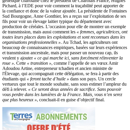
génétique charolaise chez le président de Charolais France, Hughes
Pichard, à l’EDE pour voir comment la traçabilité peut apporter de
la confiance et donc de la valeur ajoutée. La présidente de Fontaines
Sud Bourgogne, Anne Gonthier, les a reçus sur l’exploitation de ses
fils pour voir un élevage laitier typique du département avec
production de céréales. L’occasion pour elle de montrer un exemple
de transmission, mais aussi comment les
« femmes, agricultrices, ont
toutes leurs places dans les exploitations et sont reconnues dans les
organisations professionnelles »
. Au Tchad, les agriculteurs ont
beaucoup de connaissances empiriques, basées sur leurs expériences
et transmission ancestrale, mais pour passer un nouveau cap, ils
veulent y ajouter
« ce qui marche ici, sans forcément réinventer la
roue »
. Cette
« transition »
, comme l’appelle de ses vœux Amir
Adoudou Artine, entrepreneur tchadien et ancien ministre de
l'Élevage, qui accompagnait cette délégation, se fera à partir des
étudiants qui
« feront tache d’huile »
dans son pays. Un cercle
vertueux que tout le monde souhaite, sans sous estimer l’ampleur du
défi à relever.
« Ce seront deux années de sacrifice. Sans pouvoir
vous perdre dans les lumières de la France. Mais, vous n’en serez
que plus heureux »
, concluait-il en guise d’objectif final.