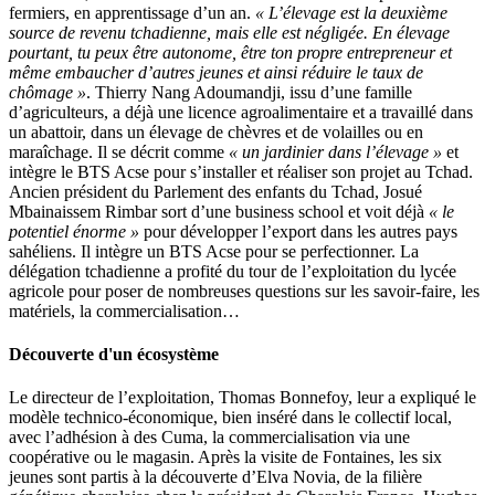
fermiers, en apprentissage d’un an.
« L’élevage est la deuxième
source de revenu tchadienne, mais elle est négligée. En élevage
pourtant, tu peux être autonome, être ton propre entrepreneur et
même embaucher d’autres jeunes et ainsi réduire le taux de
chômage »
. Thierry Nang Adoumandji, issu d’une famille
d’agriculteurs, a déjà une licence agroalimentaire et a travaillé dans
un abattoir, dans un élevage de chèvres et de volailles ou en
maraîchage. Il se décrit comme
« un jardinier dans l’élevage »
et
intègre le BTS Acse pour s’installer et réaliser son projet au Tchad.
Ancien président du Parlement des enfants du Tchad, Josué
Mbainaissem Rimbar sort d’une business school et voit déjà
« le
potentiel énorme »
pour développer l’export dans les autres pays
sahéliens. Il intègre un BTS Acse pour se perfectionner. La
délégation tchadienne a profité du tour de l’exploitation du lycée
agricole pour poser de nombreuses questions sur les savoir-faire, les
matériels, la commercialisation…
Découverte d'un écosystème
Le directeur de l’exploitation, Thomas Bonnefoy, leur a expliqué le
modèle technico-économique, bien inséré dans le collectif local,
avec l’adhésion à des Cuma, la commercialisation via une
coopérative ou le magasin. Après la visite de Fontaines, les six
jeunes sont partis à la découverte d’Elva Novia, de la filière