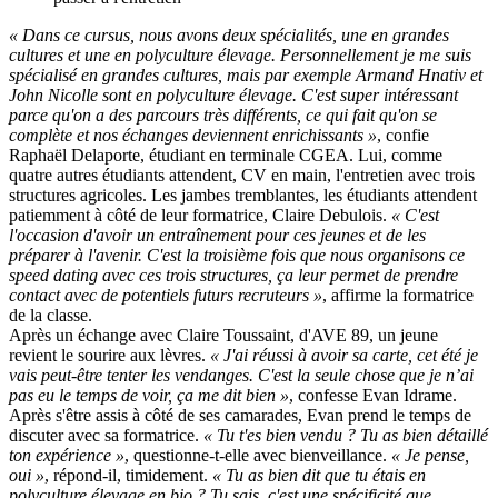
« Dans ce cursus, nous avons deux spécialités, une en grandes
cultures et une en polyculture élevage. Personnellement je me suis
spécialisé en grandes cultures, mais par exemple Armand Hnativ et
John Nicolle sont en polyculture élevage. C'est super intéressant
parce qu'on a des parcours très différents, ce qui fait qu'on se
complète et nos échanges deviennent enrichissants »
, confie
Raphaël Delaporte, étudiant en terminale CGEA. Lui, comme
quatre autres étudiants attendent, CV en main, l'entretien avec trois
structures agricoles. Les jambes tremblantes, les étudiants attendent
patiemment à côté de leur formatrice, Claire Debulois.
« C'est
l'occasion d'avoir un entraînement pour ces jeunes et de les
préparer à l'avenir. C'est la troisième fois que nous organisons ce
speed dating avec ces trois structures, ça leur permet de prendre
contact avec de potentiels futurs recruteurs »
, affirme la formatrice
de la classe.
Après un échange avec Claire Toussaint, d'AVE 89, un jeune
revient le sourire aux lèvres.
« J'ai réussi à avoir sa carte, cet été je
vais peut-être tenter les vendanges. C'est la seule chose que je n’ai
pas eu le temps de voir, ça me dit bien »
, confesse Evan Idrame.
Après s'être assis à côté de ses camarades, Evan prend le temps de
discuter avec sa formatrice.
« Tu t'es bien vendu ? Tu as bien détaillé
ton expérience »
, questionne-t-elle avec bienveillance.
« Je pense,
oui »
, répond-il, timidement.
« Tu as bien dit que tu étais en
polyculture élevage en bio ? Tu sais, c'est une spécificité que