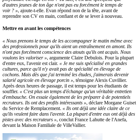
d'autres jeunes de ton âge n'ont pas eu forcément le temps de
voir ? »
, ajoute-t-elle. Evan répond non de la tête, avant de
reprendre son CV en main, confiant et de se lever à nouveau.
Mettre en avant les compétences
« Nous prenons le temps de les accompagner le matin même avec
des professionnels pour qu'ils aient un entraînement en amont. Ils
n'ont pas forcément conscience des atouts qu'ils ont acquis. Nous
voulons les valoriser »
, argumente Claire Debulois. Pour la plupart
d'entre eux, l'avenir est clair.
« Je me suis spécialisé en grandes
cultures, parce qu'il n'y avait pas de spécialité en élevage de
cochons. Mais dès que j'ai terminé les études, j'aimerais devenir
salarié agricole en élevage porcin »
, témoigne Alexis Cuvillier.
Après deux heures de passage, il est temps pour les étudiants de
souffler.
« C'est plus un temps d'échange qu'un véritable entretien
d'embauche. On essaie également de les préparer à de potentiels
recruteurs. Ils ont des profils intéressants »
, déclare Morgane Guiset
du Service de Remplacement.
« Ils ont déjà une idée claire de ce
qu'ils veulent faire dans l'avenir. La plupart d'entre eux ont déjà des
pistes avec des recruteurs »
, conclut France Lahutte de l'Anefa,
devant la Maison Familiale de VilleVallier.