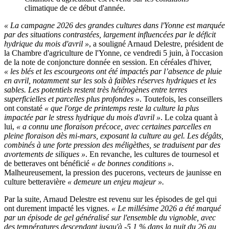
climatique de ce début d'année.
« La campagne 2026 des grandes cultures dans l'Yonne est marquée
par des situations contrastées, largement influencées par le déficit
hydrique du mois d'avril »
, a souligné Arnaud Delestre, président de
la Chambre d'agriculture de l'Yonne, ce vendredi 5 juin, à l'occasion
de la note de conjoncture donnée en session. En céréales d'hiver,
« les blés et les escourgeons ont été impactés par l’absence de pluie
en avril, notamment sur les sols à faibles réserves hydriques et les
sables. Les potentiels restent très hétérogènes entre terres
superficielles et parcelles plus profondes »
. Toutefois, les conseillers
ont constaté
« que l'orge de printemps reste la culture la plus
impactée par le stress hydrique du mois d'avril »
. Le colza quant à
lui,
« a connu une floraison précoce, avec certaines parcelles en
pleine floraison dès mi-mars, exposant la culture au gel. Les dégâts,
combinés à une forte pression des méligèthes, se traduisent par des
avortements de siliques »
. En revanche, les cultures de tournesol et
de betteraves ont bénéficié
« de bonnes conditions »
.
Malheureusement, la pression des pucerons, vecteurs de jaunisse en
culture betteravière
« demeure un enjeu majeur ».
Par la suite, Arnaud Delestre est revenu sur les épisodes de gel qui
ont durement impacté les vignes.
« Le millésime 2026 a été marqué
par un épisode de gel généralisé sur l'ensemble du vignoble, avec
des températures descendant jusqu'à -5,1 % dans la nuit du 26 au