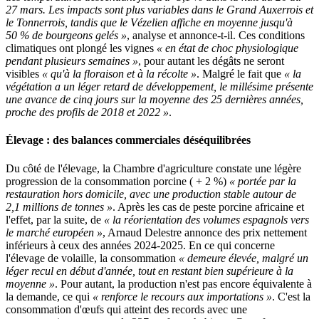
27 mars. Les impacts sont plus variables dans le Grand Auxerrois et
le Tonnerrois, tandis que le Vézelien affiche en moyenne jusqu'à
50 % de bourgeons gelés »
, analyse et annonce-t-il. Ces conditions
climatiques ont plongé les vignes
« en état de choc physiologique
pendant plusieurs semaines »
, pour autant les dégâts ne seront
visibles
« qu'à la floraison et à la récolte »
. Malgré le fait que
« la
végétation a un léger retard de développement, le millésime présente
une avance de cinq jours sur la moyenne des 25 dernières années,
proche des profils de 2018 et 2022 »
.
Élevage : des balances commerciales déséquilibrées
Du côté de l'élevage, la Chambre d'agriculture constate une légère
progression de la consommation porcine ( + 2 %)
« portée par la
restauration hors domicile, avec une production stable autour de
2,1 millions de tonnes »
. Après les cas de peste porcine africaine et
l'effet, par la suite, de
« la réorientation des volumes espagnols vers
le marché européen »
, Arnaud Delestre annonce des prix nettement
inférieurs à ceux des années 2024-2025. En ce qui concerne
l'élevage de volaille, la consommation
« demeure élevée, malgré un
léger recul en début d'année, tout en restant bien supérieure à la
moyenne »
. Pour autant, la production n'est pas encore équivalente à
la demande, ce qui
« renforce le recours aux importations »
. C'est la
consommation d'œufs qui atteint des records avec une