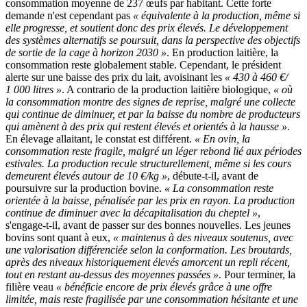
consommation moyenne de 237 œufs par habitant. Cette forte
demande n'est cependant pas
« équivalente à la production, même si
elle progresse, et soutient donc des prix élevés. Le développement
des systèmes alternatifs se poursuit, dans la perspective des objectifs
de sortie de la cage à horizon 2030 »
. En production laitière, la
consommation reste globalement stable. Cependant, le président
alerte sur une baisse des prix du lait, avoisinant les
« 430 à 460 €/
1 000 litres »
. A contrario de la production laitière biologique,
« où
la consommation montre des signes de reprise, malgré une collecte
qui continue de diminuer, et par la baisse du nombre de producteurs
qui amènent à des prix qui restent élevés et orientés à la hausse »
.
En élevage allaitant, le constat est différent.
« En ovin, la
consommation reste fragile, malgré un léger rebond lié aux périodes
estivales. La production recule structurellement, même si les cours
demeurent élevés autour de 10 €/kg »
, débute-t-il, avant de
poursuivre sur la production bovine.
« La consommation reste
orientée à la baisse, pénalisée par les prix en rayon. La production
continue de diminuer avec la décapitalisation du cheptel »
,
s'engage-t-il, avant de passer sur des bonnes nouvelles. Les jeunes
bovins sont quant à eux,
« maintenus à des niveaux soutenus, avec
une valorisation différenciée selon la conformation. Les broutards,
après des niveaux historiquement élevés amorcent un repli récent,
tout en restant au-dessus des moyennes passées »
. Pour terminer, la
filière veau
« bénéficie encore de prix élevés grâce à une offre
limitée, mais reste fragilisée par une consommation hésitante et une