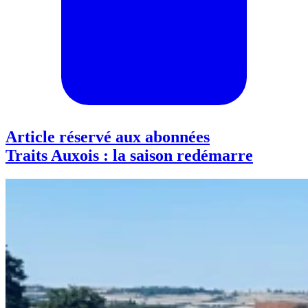
Article réservé aux abonnées
Traits Auxois : la saison redémarre