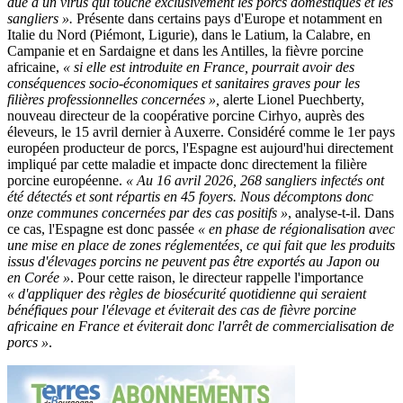
due à un virus qui touche exclusivement les porcs domestiques et les
sangliers ».
Présente dans certains pays d'Europe et notamment en
Italie du Nord
(Piémont, Ligurie), dans le Latium, la Calabre, en
Campanie et en Sardaigne et dans les Antilles, la fièvre porcine
africaine,
« si elle est introduite en France, pourrait avoir des
conséquences socio-économiques et sanitaires graves pour les
filières professionnelles concernées »,
alerte
Lionel Puechberty,
nouveau directeur de la coopérative porcine Cirhyo, auprès des
éleveurs, le 15 avril dernier à Auxerre. Considéré comme le 1er pays
européen producteur de porcs, l'Espagne est aujourd'hui directement
impliqué par cette maladie et impacte donc directement la filière
porcine européenne.
« Au 16 avril 2026, 268 sangliers infectés ont
été détectés et sont répartis en 45 foyers. Nous décomptons donc
onze communes concernées par des cas positifs »
, analyse-t-il. Dans
ce cas, l'Espagne est donc passée
« en phase de régionalisation avec
une mise en place de zones réglementées, ce qui fait que les produits
issus d'élevages porcins ne peuvent pas être exportés au Japon ou
en Corée »
. Pour cette raison, le directeur rappelle l'importance
« d'appliquer des règles de biosécurité quotidienne qui seraient
bénéfiques pour l'élevage et éviterait des cas de fièvre porcine
africaine en France et éviterait donc l'arrêt de commercialisation de
porcs »
.