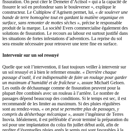
fissuration. On peut citer le Demeter d’Actisol « qui a la capacité de
fissurer le sol en profondeur sans le bouleverser », explique le
constructeur. Le Cultiplow d’Agrisem permet, lui,
« de soulever une
bande de terre homogène tout en gardant la matière organique en
surface, sans remonter de mottes sèches »
, précise le responsable
produit de la marque. La société Evers commercialise également des
solutions de fissuration. Le recours au labour est surtout justifié dans
les situations de fortes infestations d’adventices. La reprise du sol
sera ensuite nécessaire pour retrouver une terre fine en surface.
Intervenir sur un sol ressuyé
Quelle que soit l’intervention, il faut toujours veiller à intervenir sur
un sol ressuyé et à bien le refermer ensuite.
« Derrière chaque
passage d’outil, il est indispensable de faire un roulage pour garder
un maximum d’humidité et de fraîcheur »
, assure Michaël Geloen.
Les outils de déchaumage comme de fissuration peuvent pour la
plupart être combinés avec un rouleau à l’arrière. Le nombre de
passages dépend beaucoup des conditions. Si le temps est sec, il est
recommandé de les limiter au maximum. Si des pluies régulières
sont au rendez-vous,
« on peut se permettre plus de passages, y
compris du désherbage mécanique »
, assure l’ingénieur de Terres
Inovia. Idéalement, il est préférable d’avoir terminé la préparation du
sol pour une implantation du colza fin juillet début août, afin de
profiter d’éventuelles pluies après le semis qui sont favorables à la