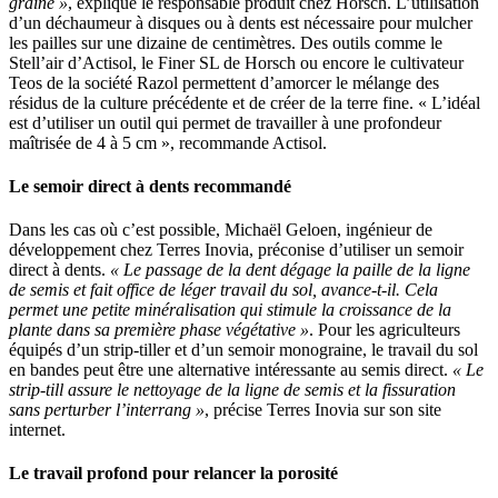
graine »
, explique le responsable produit chez Horsch. L’utilisation
d’un déchaumeur à disques ou à dents est nécessaire pour mulcher
les pailles sur une dizaine de centimètres. Des outils comme le
Stell’air d’Actisol, le Finer SL de Horsch ou encore le cultivateur
Teos de la société Razol permettent d’amorcer le mélange des
résidus de la culture précédente et de créer de la terre fine. « L’idéal
est d’utiliser un outil qui permet de travailler à une profondeur
maîtrisée de 4 à 5 cm », recommande Actisol.
Le semoir direct à dents recommandé
Dans les cas où c’est possible, Michaël Geloen, ingénieur de
développement chez Terres Inovia, préconise d’utiliser un semoir
direct à dents.
« Le passage de la dent dégage la paille de la ligne
de semis et fait office de léger travail du sol, avance-t-il. Cela
permet une petite minéralisation qui stimule la croissance de la
plante dans sa première phase végétative »
. Pour les agriculteurs
équipés d’un strip-tiller et d’un semoir monograine, le travail du sol
en bandes peut être une alternative intéressante au semis direct.
« Le
strip-till assure le nettoyage de la ligne de semis et la fissuration
sans perturber l’interrang »
, précise Terres Inovia sur son site
internet.
Le travail profond pour relancer la porosité