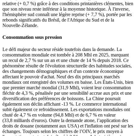
relative (+ 0,7 %) grâce à des conditions printanières clémentes, bien
que son niveau reste inférieur à la moyenne historique. À l'inverse,
l'hémisphère sud connaît une légère reprise (+ 7,7 %), portée par les
rebonds significatifs du Brésil, de l'Afrique du Sud et de la
Nouvelle-Zélande.
Consommation sous pression
Le défi majeur du secteur réside toutefois dans la demande. La
consommation mondiale est tombée à 208 Mhl en 2025, marquant
un recul de 2,7 % sur un an et une chute de 14 % depuis 2018. Ce
phénomène résulte de l'évolution structurelle des habitudes sociales,
des changements démographiques et d'un contexte économique
affectant le pouvoir d'achat. Neuf des dix principaux marchés
mondiaux ont enregistré des volumes en baisse. Les États-Unis, bien
que premier marché mondial (31,9 Mhl), voient leur consommation
fléchir de 4,3 %, pénalisée par une sensibilité accrue aux prix et une
diversification des préférences de boissons. La Chine poursuit
également son déclin affichant -13 %. Le commerce international
subit également ce refroidissement. Les exportations mondiales ont
chuté de 4,7 % en volume (94,8 Mhl) et de 6,7 % en valeur
(33,8 milliards d'euros). Outre la demande atone, l’application des
droits de douane (notamment aux USA) et l'inflation ont pesé sur les
échanges. Toujours selon les chiffres de l’OIV, le prix moyen à