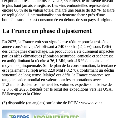
l'exportation reste toutefois élevé à 3,56 euros/l, le troisième niveau
le plus haut jamais enregistré. Les vins embouteillés représentent
encore 66 % de la valeur totale, malgré une baisse de 8,9 %. Malgré
ce repli global, l'internationalisation demeure forte : près d'une
bouteille sur deux est consommée en dehors de son pays d'origine.
La France en phase d'ajustement
En 2025, la France voit son vignoble se réduire pour la troisième
année consécutive, s'établissant à 740 000 ha (-4,4 %), sous l'effet
des campagnes d'arrachage. La production a été durement impactée
par les aléas climatiques (floraison perturbée, canicule et sécheresse
en août), limitant la récolte à 36,1 Mhl, soit -16 % de moins que la
moyenne quinquennale. Sur le plan de la consommation, la tendance
est également au repli avec 22,0 Mhl (-3,2 %), confirmant un déclin
structurel de long terme. Malgré ces défis, la France conserve son
rang de leader mondial en valeur pour les exportations avec
11,2 milliards d'euros, même si les volumes expédiés ont baissé de
-2,3 % en 2025, touchés par le recul des expéditions vers les USA,
l'Allemagne et la Chine.
(*) disponible (en anglais) sur le site de l’OIV : www.oiv.int