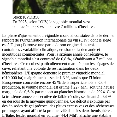
Stock KVDB50
En 2025, selon l'OIV, le vignoble mondial s'est
contracté de 0,8 %. Il couvre 7 millions d'hectares.
La phase d'ajustement du vignoble mondial constatée dans le dernier
rapport de l’Organisation internationale du vin (OIV) dont le siège
est à Dijon (1) trouve une partie de son origine dans trois
contraintes : variabilité climatique, érosion de la demande et
incertitudes commerciales. Pour la sixième année consécutive, le
vignoble mondial s’est contracté de 0,8 %, s'établissant à 7 millions
d'hectares. Ce recul est particulièrement marqué pour les cépages de
cuve, reflétant une volonté de restructuration dans les deux
hémisphères. L'Espagne demeure le premier vignoble mondial
(919 000 ha) malgré une baisse de 1,3 %, tandis que l'Union
Européenne concentre encore 45 % de la superficie totale. Côté
production, le volume mondial est estimé à 227 Mhl, soit une hausse
marginale de 0,6 % par rapport au plancher historique de 2024. C'est
la troisième année consécutive de faible récolte, se situant à -9,4 %
en dessous de la moyenne quinquennale. Ce déficit s'explique par
des épisodes de gel précoce, des pluies excessives et des sécheresses
prolongées ayant affecté la productivité dans les deux hémisphères.
L’Italie, leader mondial en volume (44,4 Mhl), affiche une stabilité