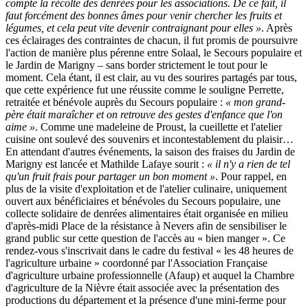
compte la récolte des denrées pour les associations. De ce fait, il
faut forcément des bonnes âmes pour venir chercher les fruits et
légumes, et cela peut vite devenir contraignant pour elles »
. Après
ces éclairages des contraintes de chacun, il fut promis de poursuivre
l'action de manière plus pérenne entre Solaal, le Secours populaire et
le Jardin de Marigny – sans border strictement le tout pour le
moment. Cela étant, il est clair, au vu des sourires partagés par tous,
que cette expérience fut une réussite comme le souligne Perrette,
retraitée et bénévole auprès du Secours populaire :
« mon grand-
père était maraîcher et on retrouve des gestes d'enfance que l'on
aime »
. Comme une madeleine de Proust, la cueillette et l'atelier
cuisine ont soulevé des souvenirs et incontestablement du plaisir…
En attendant d'autres événements, la saison des fraises du Jardin de
Marigny est lancée et Mathilde Lafaye sourit :
« il n'y a rien de tel
qu'un fruit frais pour partager un bon moment »
. Pour rappel, en
plus de la visite d'exploitation et de l'atelier culinaire, uniquement
ouvert aux bénéficiaires et bénévoles du Secours populaire, une
collecte solidaire de denrées alimentaires était organisée en milieu
d'après-midi Place de la résistance à Nevers afin de sensibiliser le
grand public sur cette question de l'accès au « bien manger ». Ce
rendez-vous s'inscrivait dans le cadre du festival « les 48 heures de
l'agriculture urbaine » coordonné par l'Association Française
d'agriculture urbaine professionnelle (Afaup) et auquel la Chambre
d'agriculture de la Nièvre était associée avec la présentation des
productions du département et la présence d'une mini-ferme pour