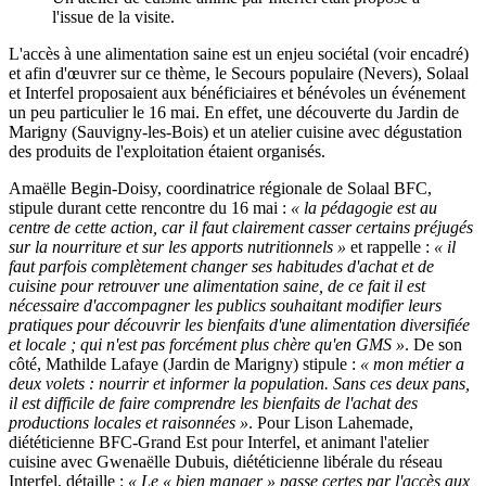
l'issue de la visite.
L'accès à une alimentation saine est un enjeu sociétal (voir encadré)
et afin d'œuvrer sur ce thème, le Secours populaire (Nevers), Solaal
et Interfel proposaient aux bénéficiaires et bénévoles un événement
un peu particulier le 16 mai. En effet, une découverte du Jardin de
Marigny (Sauvigny-les-Bois) et un atelier cuisine avec dégustation
des produits de l'exploitation étaient organisés.
Amaëlle Begin-Doisy, coordinatrice régionale de Solaal BFC,
stipule durant cette rencontre du 16 mai :
« la pédagogie est au
centre de cette action, car il faut clairement casser certains préjugés
sur la nourriture et sur les apports nutritionnels »
et rappelle :
« il
faut parfois complètement changer ses habitudes d'achat et de
cuisine pour retrouver une alimentation saine, de ce fait il est
nécessaire d'accompagner les publics souhaitant modifier leurs
pratiques pour découvrir les bienfaits d'une alimentation diversifiée
et locale ; qui n'est pas forcément plus chère qu'en GMS »
. De son
côté, Mathilde Lafaye (Jardin de Marigny) stipule :
« mon métier a
deux volets : nourrir et informer la population. Sans ces deux pans,
il est difficile de faire comprendre les bienfaits de l'achat des
productions locales et raisonnées »
. Pour Lison Lahemade,
diététicienne BFC-Grand Est pour Interfel, et animant l'atelier
cuisine avec Gwenaëlle Dubuis, diététicienne libérale du réseau
Interfel, détaille :
« Le « bien manger » passe certes par l'accès aux