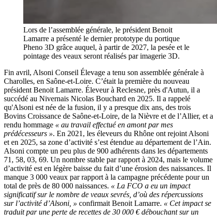
Lors de l’assemblée générale, le président Benoit
Lamarre a présenté le dernier prototype du portique
Pheno 3D grâce auquel, à partir de 2027, la pesée et le
pointage des veaux seront réalisés par imagerie 3D.
Fin avril, Alsoni Conseil Élevage a tenu son assemblée générale à
Charolles, en Saône-et-Loire. C’était la première du nouveau
président Benoit Lamarre. Éleveur à Reclesne, près d'Autun, il a
succédé au Nivernais Nicolas Bouchard en 2025. Il a rappelé
qu'Alsoni est née de la fusion, il y a presque dix ans, des trois
Bovins Croissance de Saône-et-Loire, de la Nièvre et de l’Allier, et a
rendu hommage
« au travail effectué en amont par mes
prédécesseurs »
. En 2021, les éleveurs du Rhône ont rejoint Alsoni
et en 2025, sa zone d’activité s’est étendue au département de l’Ain.
Alsoni compte un peu plus de 900 adhérents dans les départements
71, 58, 03, 69. Un nombre stable par rapport à 2024, mais le volume
d’activité est en légère baisse du fait d’une érosion des naissances. Il
manque 3 000 veaux par rapport à la campagne précédente pour un
total de près de 80 000 naissances.
« La FCO a eu un impact
significatif sur le nombre de veaux sevrés, d’où des répercussions
sur l’activité d’Alsoni, »
confirmait Benoit Lamarre.
« Cet impact se
traduit par une perte de recettes de 30 000 € débouchant sur un