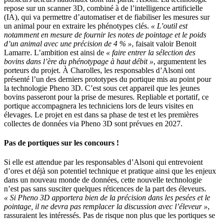
repose sur un scanner 3D, combiné à de l’intelligence artificielle
(IA), qui va permettre d’automatiser et de fiabiliser les mesures sur
un animal pour en extraire les phénotypes clés.
« L’outil est
notamment en mesure de fournir les notes de pointage et le poids
d’un animal avec une précision de 4 % »
, faisait valoir Benoit
Lamarre. L’ambition est ainsi de
« faire entrer la sélection des
bovins dans l’ère du phénotypage à haut débit »
, argumentent les
porteurs du projet. À Charolles, les responsables d’Alsoni ont
présenté l’un des derniers prototypes du portique mis au point pour
la technologie Pheno 3D. C’est sous cet appareil que les jeunes
bovins passeront pour la prise de mesures. Repliable et portatif, ce
portique accompagnera les techniciens lors de leurs visites en
élevages. Le projet en est dans sa phase de test et les premières
collectes de données via Pheno 3D sont prévues en 2027.
Pas de portiques sur les concours !
Si elle est attendue par les responsables d’Alsoni qui entrevoient
d’ores et déjà son potentiel technique et pratique ainsi que les enjeux
dans un nouveau monde de données, cette nouvelle technologie
n’est pas sans susciter quelques réticences de la part des éleveurs.
« Si Pheno 3D apportera bien de la précision dans les pesées et le
pointage, il ne devra pas remplacer la discussion avec l’éleveur »
,
rassuraient les intéressés. Pas de risque non plus que les portiques se