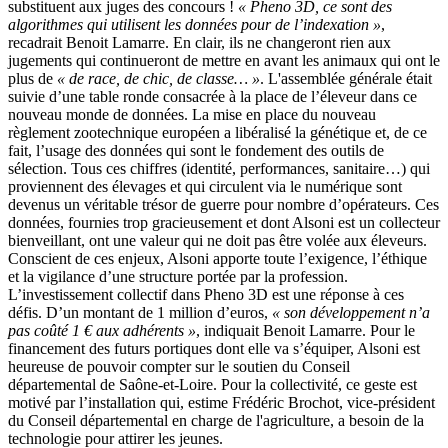
substituent aux juges des concours !
« Pheno 3D, ce sont des
algorithmes qui utilisent les données pour de l’indexation »
,
recadrait Benoit Lamarre. En clair, ils ne changeront rien aux
jugements qui continueront de mettre en avant les animaux qui ont le
plus de
« de race, de chic, de classe… »
. L'assemblée générale était
suivie d’une table ronde consacrée à la place de l’éleveur dans ce
nouveau monde de données. La mise en place du nouveau
règlement zootechnique européen a libéralisé la génétique et, de ce
fait, l’usage des données qui sont le fondement des outils de
sélection. Tous ces chiffres (identité, performances, sanitaire…) qui
proviennent des élevages et qui circulent via le numérique sont
devenus un véritable trésor de guerre pour nombre d’opérateurs. Ces
données, fournies trop gracieusement et dont Alsoni est un collecteur
bienveillant, ont une valeur qui ne doit pas être volée aux éleveurs.
Conscient de ces enjeux, Alsoni apporte toute l’exigence, l’éthique
et la vigilance d’une structure portée par la profession.
L’investissement collectif dans Pheno 3D est une réponse à ces
défis. D’un montant de 1 million d’euros,
« son développement n’a
pas coûté 1 € aux adhérents »
, indiquait Benoit Lamarre. Pour le
financement des futurs portiques dont elle va s’équiper, Alsoni est
heureuse de pouvoir compter sur le soutien du Conseil
départemental de Saône-et-Loire. Pour la collectivité, ce geste est
motivé par l’installation qui, estime Frédéric Brochot, vice-président
du Conseil départemental en charge de l'agriculture, a besoin de la
technologie pour attirer les jeunes.