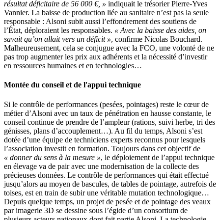
résultat déficitaire de 56 000 €, »
indiquait le trésorier Pierre-Yves
Vannier. La baisse de production liée au sanitaire n’est pas la seule
responsable : Alsoni subit aussi l’effondrement des soutiens de
l’État, déploraient les responsables.
« Avec la baisse des aides, on
savait qu’on allait vers un déficit »
, confirme Nicolas Bouchard.
Malheureusement, cela se conjugue avec la FCO, une volonté de ne
pas trop augmenter les prix aux adhérents et la nécessité d’investir
en ressources humaines et en technologies…
Montée du conseil et de l'appui technique
Si le contrôle de performances (pesées, pointages) reste le cœur de
métier d’Alsoni avec un taux de pénétration en hausse constante, le
conseil continue de prendre de l’ampleur (rations, suivi herbe, tri des
génisses, plans d’accouplement…). Au fil du temps, Alsoni s’est
dotée d’une équipe de techniciens experts reconnus pour lesquels
l’association investit en formation. Toujours dans cet objectif de
« donner du sens à la mesure »
, le déploiement de l’appui technique
en élevage va de pair avec une modernisation de la collecte des
précieuses données. Le contrôle de performances qui était effectué
jusqu’alors au moyen de bascules, de tables de pointage, autrefois de
toises, est en train de subir une véritable mutation technologique…
Depuis quelque temps, un projet de pesée et de pointage des veaux
par imagerie 3D se dessine sous l’égide d’un consortium de
plusieurs acteurs nationaux dont fait partie Alsoni. La technologie