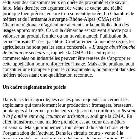
séduisent des consommateurs en quête de proximité et de savoir-
faire. Mais derrière cet argument de vente se cache une réalité
juridique bien précise, encore trop souvent ignorée. La Chambre de
métiers et de l’artisanat Auvergne-Rhône-Alpes (CMA) et la
Chambre régionale d’agriculture alertent sur la multiplication des
usages approximatifs. Car, si la démarche est souvent sincère pour
valoriser un produit fermier ou un travail manuel, l’utilisation du
terme “artisanal” n’est pas libre. Contrairement à une idée reçue, les
agriculteurs ne sont pas les seuls concernés.
« L’usage abusif touche
de nombreux secteurs »
, rappelle la CMA. Des entreprises
commerciales ou industrielles peuvent être tentées de s’approprier
cette appellation pour renforcer leur image. Mais cette pratique peut
constituer une tromperie pour le consommateur, notamment dans les
métiers nécessitant une qualification reconnue.
Un cadre réglementaire précis
Dans le secteur agricole, les cas les plus fréquents concernent les
exploitants qui transforment leur production : fromagers, brasseurs,
boulangers à la ferme, producteurs de jus ou de confitures.
« Ils sont
à la frontière entre agriculture et artisanat »
, souligne la CMA. En
effet, transformer une matière première est au cœur des métiers
artisanaux. Mais juridiquement, tout dépend du statut choisi et de
l’organisation de l’activité. Dans les circuits courts - vente à la
ferme, marchés, magasins de producteurs - le terme “artisanal” est