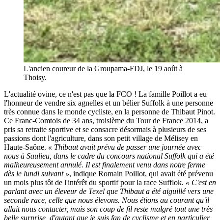
L'ancien coureur de la Groupama-FDJ, le 19 août à
Thoisy.
L'actualité ovine, ce n'est pas que la FCO ! La famille Poillot a eu
l'honneur de vendre six agnelles et un bélier Suffolk à une personne
très connue dans le monde cycliste, en la personne de Thibaut Pinot.
Ce Franc-Comtois de 34 ans, troisième du Tour de France 2014, a
pris sa retraite sportive et se consacre désormais à plusieurs de ses
passions dont l'agriculture, dans son petit village de Mélisey en
Haute-Saône.
« Thibaut avait prévu de passer une journée avec
nous à Saulieu, dans le cadre du concours national Suffolk qui a été
malheureusement annulé. Il est finalement venu dans notre ferme
dès le lundi suivant »
, indique Romain Poillot, qui avait été prévenu
un mois plus tôt de l'intérêt du sportif pour la race Sufflok.
« C'est en
parlant avec un éleveur de Texel que Thibaut a été aiguillé vers une
seconde race, celle que nous élevons. Nous étions au courant qu'il
allait nous contacter, mais son coup de fil reste malgré tout une très
belle surprise, d'autant que je suis fan de cyclisme et en particulier