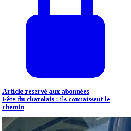
Article réservé aux abonnées
Fête du charolais : ils connaissent le
chemin