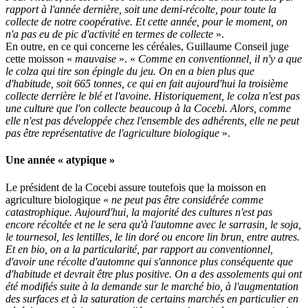
rapport à l'année dernière, soit une demi-récolte, pour toute la
collecte de notre coopérative. Et cette année, pour le moment, on
n'a pas eu de pic d'activité en termes de collecte
».
En outre, en ce qui concerne les céréales, Guillaume Conseil juge
cette moisson «
mauvaise
». «
Comme en conventionnel, il n'y a que
le colza qui tire son épingle du jeu. On en a bien plus que
d'habitude, soit 665 tonnes, ce qui en fait aujourd'hui la troisième
collecte derrière le blé et l'avoine. Historiquement, le colza n'est pas
une culture que l'on collecte beaucoup à la Cocebi. Alors, comme
elle n'est pas développée chez l'ensemble des adhérents, elle ne peut
pas être représentative de l'agriculture biologique
».
Une année « atypique »
Le président de la Cocebi assure toutefois que la moisson en
agriculture biologique «
ne peut pas être considérée comme
catastrophique. Aujourd'hui, la majorité des cultures n'est pas
encore récoltée et ne le sera qu'à l'automne avec le sarrasin, le soja,
le tournesol, les lentilles, le lin doré ou encore lin brun, entre autres.
Et en bio, on a la particularité, par rapport au conventionnel,
d'avoir une récolte d'automne qui s'annonce plus conséquente que
d'habitude et devrait être plus positive. On a des assolements qui ont
été modifiés suite à la demande sur le marché bio, à l'augmentation
des surfaces et à la saturation de certains marchés en particulier en