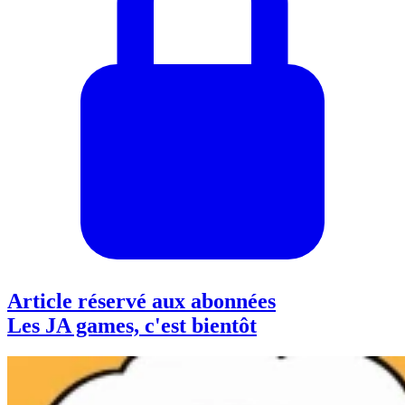
Article réservé aux abonnées
Les JA games, c'est bientôt