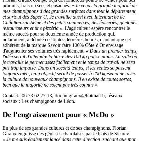
produits, frais ou secs et ensachés.
« Je vends la grande majorité de
mes champignons à des grandes surfaces dans tout le département,
et surtout des Super U. Je travaille aussi avec Intermarché de
Châtillon-sur-Seine et des petits commerces, des épiceries, quelques
restaurateurs et une pizzéria »
. L'agriculteur espère rencontrer le
même succès pour sa deuxième année de production qui,
notamment, a débuté ces toutes dernières heures, d'autant que cet
adhérent de la marque Savoir-faire 100% Côte-d'Or envisage
d'augmenter ses volumes très rapidement.
« Dans un premier temps,
l'idée serait d'atteindre la barre des 100 kg par semaine. La salle où
je travaille le permet assez facilement et le temps de travail ne sera
pas trop impacté. Dans un second temps, si les ventes se passent
toujours bien, mon objectif serait de passer à 200 kg/semaine, avec
la culture de nouveaux champignons. Il en existe de toutes sortes,
bien que la majorité ne soient pas très connus »
.
Contact : 06 73 62 77 13, florian.giraux@hotmail.fr, réseaux
sociaux : Les champignons de Léon.
De l'engraissement pour « McDo »
En plus de ses grandes cultures et de ses champignons, Florian
Giraux engraisse des génisses charolaises par le biais de Sicarev.
« Je me suis également lancé dans cette direction, sachant que mon