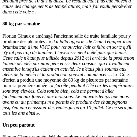
pendant près de 10 ans là aussi. Le résultat était plus que moyen à
cause des changements de températures, mais j'ai voulu persévérer
dans cette voie »
.
80 kg par semaine
Florian Giraux a aménagé l'ancienne salle de traite familiale pour y
produire des pleurotes :
« il a fallu apporter de l'eau, l'équiper d'un
brumisateur, d'une VMC pour renouveler l'air et faire en sorte qu'il
n'y ait pas trop de lumière. L'investissement a été plus que limité.
Cette salle n'était plus utilisée depuis 2012 et l'arrêt de la production
laitière décidée par mon père et ses deux cousins, qui travaillaient
ensemble lorsqu'ils étaient en activité. Je n'étais plus soumis aux
aléas de la météo et la production pouvait commencer »
. Le Côte-
d'orien a produit une moyenne de 80 kg de pleurotes par semaine
pour sa première année :
« j'arrête pendant l'été car les températures
sont trop élevées. Cela tombe bien, cela me permet d'aller
facilement aux foins et aux moissons. Le mauvais temps que nous
avons eu au printemps m'a permis de produire des champignons
jusqu'en juin et assurer des ventes jusqu'au 10 juillet. Ce ne sera pas
tous les ans ainsi ».
Un peu partout
Florian Giraux compte déjà de nombreux points de ventes pour ses