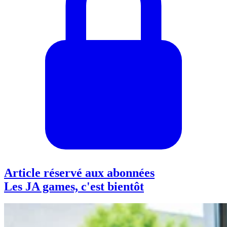
Article réservé aux abonnées
Les JA games, c'est bientôt