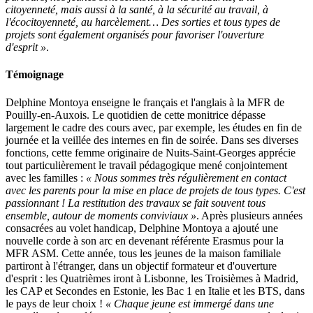
citoyenneté, mais aussi à la santé, à la sécurité au travail, à
l'écocitoyenneté, au harcèlement… Des sorties et tous types de
projets sont également organisés pour favoriser l'ouverture
d'esprit »
.
Témoignage
Delphine Montoya enseigne le français et l'anglais à la MFR de
Pouilly-en-Auxois. Le quotidien de cette monitrice dépasse
largement le cadre des cours avec, par exemple, les études en fin de
journée et la veillée des internes en fin de soirée. Dans ses diverses
fonctions, cette femme originaire de Nuits-Saint-Georges apprécie
tout particulièrement le travail pédagogique mené conjointement
avec les familles :
« Nous sommes très régulièrement en contact
avec les parents pour la mise en place de projets de tous types. C'est
passionnant ! La restitution des travaux se fait souvent tous
ensemble, autour de moments conviviaux »
. Après plusieurs années
consacrées au volet handicap, Delphine Montoya a ajouté une
nouvelle corde à son arc en devenant référente Erasmus pour la
MFR ASM. Cette année, tous les jeunes de la maison familiale
partiront à l'étranger, dans un objectif formateur et d'ouverture
d'esprit : les Quatrièmes iront à Lisbonne, les Troisièmes à Madrid,
les CAP et Secondes en Estonie, les Bac 1 en Italie et les BTS, dans
le pays de leur choix !
« Chaque jeune est immergé dans une