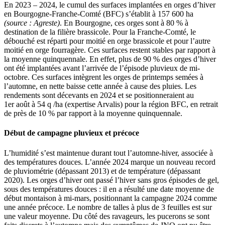
En 2023 – 2024, le cumul des surfaces implantées en orges d’hiver
en Bourgogne-Franche-Comté (BFC) s’établit à 157 600 ha
(source : Agreste)
. En Bourgogne, ces orges sont à 80 % à
destination de la filière brassicole. Pour la Franche-Comté, le
débouché est réparti pour moitié en orge brassicole et pour l’autre
moitié en orge fourragère. Ces surfaces restent stables par rapport à
la moyenne quinquennale. En effet, plus de 90 % des orges d’hiver
ont été implantées avant l’arrivée de l’épisode pluvieux de mi-
octobre. Ces surfaces intègrent les orges de printemps semées à
l’automne, en nette baisse cette année à cause des pluies. Les
rendements sont décevants en 2024 et se positionneraient au
1er août à 54 q /ha (expertise Arvalis) pour la région BFC, en retrait
de près de 10 % par rapport à la moyenne quinquennale.
Début de campagne pluvieux et précoce
L’humidité s’est maintenue durant tout l’automne-hiver, associée à
des températures douces. L’année 2024 marque un nouveau record
de pluviométrie (dépassant 2013) et de température (dépassant
2020). Les orges d’hiver ont passé l’hiver sans gros épisodes de gel,
sous des températures douces : il en a résulté une date moyenne de
début montaison à mi-mars, positionnant la campagne 2024 comme
une année précoce. Le nombre de talles à plus de 3 feuilles est sur
une valeur moyenne. Du côté des ravageurs, les pucerons se sont