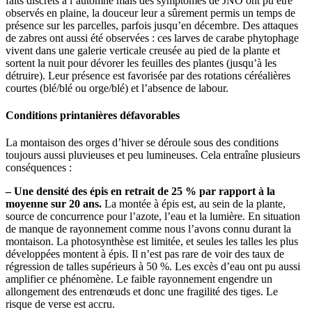
faits discrets à l’automne mais des symptômes de JNO ont pu être
observés en plaine, la douceur leur a sûrement permis un temps de
présence sur les parcelles, parfois jusqu’en décembre. Des attaques
de zabres ont aussi été observées : ces larves de carabe phytophage
vivent dans une galerie verticale creusée au pied de la plante et
sortent la nuit pour dévorer les feuilles des plantes (jusqu’à les
détruire). Leur présence est favorisée par des rotations céréalières
courtes (blé/blé ou orge/blé) et l’absence de labour.
Conditions printanières défavorables
La montaison des orges d’hiver se déroule sous des conditions
toujours aussi pluvieuses et peu lumineuses. Cela entraîne plusieurs
conséquences :
– Une densité des épis en retrait de 25 % par rapport à la
moyenne sur 20 ans.
La montée à épis est, au sein de la plante,
source de concurrence pour l’azote, l’eau et la lumière. En situation
de manque de rayonnement comme nous l’avons connu durant la
montaison. La photosynthèse est limitée, et seules les talles les plus
développées montent à épis. Il n’est pas rare de voir des taux de
régression de talles supérieurs à 50 %. Les excès d’eau ont pu aussi
amplifier ce phénomène. Le faible rayonnement engendre un
allongement des entrenœuds et donc une fragilité des tiges. Le
risque de verse est accru.