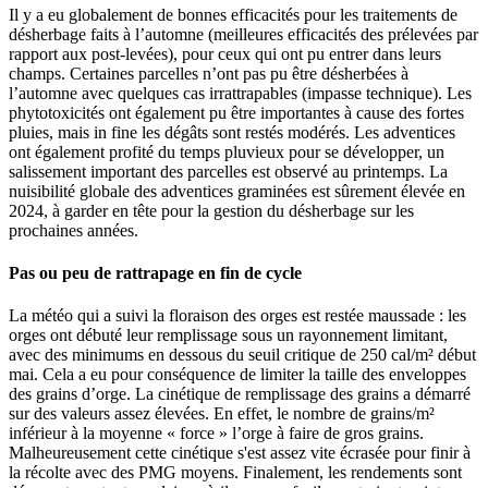
Il y a eu globalement de bonnes efficacités pour les traitements de
désherbage faits à l’automne (meilleures efficacités des prélevées par
rapport aux post-levées), pour ceux qui ont pu entrer dans leurs
champs. Certaines parcelles n’ont pas pu être désherbées à
l’automne avec quelques cas irrattrapables (impasse technique). Les
phytotoxicités ont également pu être importantes à cause des fortes
pluies, mais in fine les dégâts sont restés modérés. Les adventices
ont également profité du temps pluvieux pour se développer, un
salissement important des parcelles est observé au printemps. La
nuisibilité globale des adventices graminées est sûrement élevée en
2024, à garder en tête pour la gestion du désherbage sur les
prochaines années.
Pas ou peu de rattrapage en fin de cycle
La météo qui a suivi la floraison des orges est restée maussade : les
orges ont débuté leur remplissage sous un rayonnement limitant,
avec des minimums en dessous du seuil critique de 250 cal/m² début
mai. Cela a eu pour conséquence de limiter la taille des enveloppes
des grains d’orge. La cinétique de remplissage des grains a démarré
sur des valeurs assez élevées. En effet, le nombre de grains/m²
inférieur à la moyenne « force » l’orge à faire de gros grains.
Malheureusement cette cinétique s'est assez vite écrasée pour finir à
la récolte avec des PMG moyens. Finalement, les rendements sont