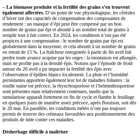
– La biomasse produite et la fertilité des grains s’en trouvent
également affectées.
D’un point de vue physiologique, les céréales
d’hiver ont des capacités de compensation des composantes de
rendement : un manque d’épi peut être compensé par un bon
nombre de grains par épi et aboutir à un nombre total de grains à
remplir tout à fait correct. En 2024, les conditions n’ont pas été
propices à une compensation : le nombre de grains par épi est
globalement dans la moyenne, et cela aboutit à un nombre de grains
en retrait de 15 %. La fraîcheur enregistrée à partir de fin avril fait
perdre toute avance acquise par les orges : la montaison est allongée,
mais ne profite pas à la densité épis. Notons que l’épisode de froid
autour du 20 avril a pu impacter la fertilité des épis avec
l’observation d’épillets blancs localement. La pluie et l’humidité
persistantes apportent également leur lot de maladies foliaires : la
rouille naine est précoce, la rhynchosporiose et l’helminthosporiose
sont présentes mais relativement contenues, tandis que la
ramulariose apparaît fortement en fin de cycle et flambe le feuillage
en quelques jours de manière assez précoce, après floraison, soit dès
le 20 mai. En parallèle, les conditions météo n’ont pas toujours
permis de trouver des créneaux favorables aux positionnements des
produits de lutte contre ces maladies.
Désherbage difficile à maîtriser