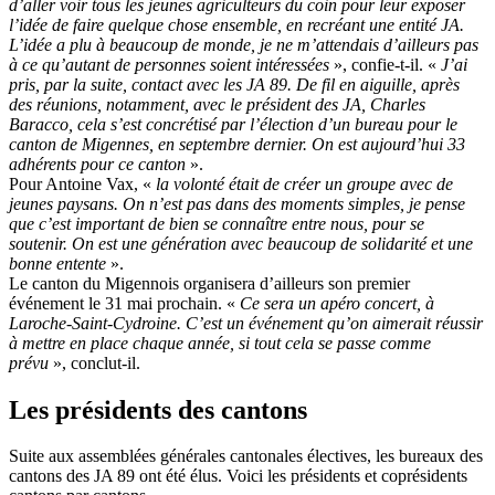
d’aller voir tous les jeunes agriculteurs du coin pour leur exposer
l’idée de faire quelque chose ensemble, en recréant une entité JA.
L’idée a plu à beaucoup de monde, je ne m’attendais d’ailleurs pas
à ce qu’autant de personnes soient intéressées
», confie-t-il. «
J’ai
pris, par la suite, contact avec les JA 89. De fil en aiguille, après
des réunions, notamment, avec le président des JA, Charles
Baracco, cela s’est concrétisé par l’élection d’un bureau pour le
canton de Migennes, en septembre dernier. On est aujourd’hui 33
adhérents pour ce canton
».
Pour Antoine Vax, «
la volonté était de créer un groupe avec de
jeunes paysans. On n’est pas dans des moments simples, je pense
que c’est important de bien se connaître entre nous, pour se
soutenir. On est une génération avec beaucoup de solidarité et une
bonne entente
».
Le canton du Migennois organisera d’ailleurs son premier
événement le 31 mai prochain. «
Ce sera un apéro concert, à
Laroche-Saint-Cydroine. C’est un événement qu’on aimerait réussir
à mettre en place chaque année, si tout cela se passe comme
prévu
», conclut-il.
Les présidents des cantons
Suite aux assemblées générales cantonales électives, les bureaux des
cantons des JA 89 ont été élus. Voici les présidents et coprésidents