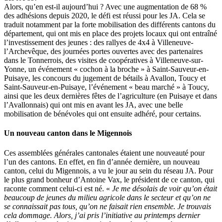
Alors, qu’en est-il aujourd’hui ? Avec une augmentation de 68 %
des adhésions depuis 2020, le défi est réussi pour les JA. Cela se
traduit notamment par la forte mobilisation des différents cantons du
département, qui ont mis en place des projets locaux qui ont entraîné
l’investissement des jeunes : des rallyes de 4x4 à Villeneuve-
l’Archevêque, des journées portes ouvertes avec des partenaires
dans le Tonnerrois, des visites de coopératives à Villeneuve-sur-
Yonne, un événement « cochon à la broche » à Saint-Sauveur-en-
Puisaye, les concours du jugement de bétails à Avallon, Toucy et
Saint-Sauveur-en-Puisaye, l’événement « beau marché » à Toucy,
ainsi que les deux dernières fêtes de l’agriculture (en Puisaye et dans
l’Avallonnais) qui ont mis en avant les JA, avec une belle
mobilisation de bénévoles qui ont ensuite adhéré, pour certains.
Un nouveau canton dans le Migennois
Ces assemblées générales cantonales étaient une nouveauté pour
l’un des cantons. En effet, en fin d’année dernière, un nouveau
canton, celui du Migennois, a vu le jour au sein du réseau JA. Pour
le plus grand bonheur d’Antoine Vax, le président de ce canton, qui
raconte comment celui-ci est né. «
Je me désolais de voir qu’on était
beaucoup de jeunes du milieu agricole dans le secteur et qu’on ne
se connaissait pas tous, qu’on ne faisait rien ensemble. Je trouvais
cela dommage. Alors, j’ai pris l’initiative au printemps dernier