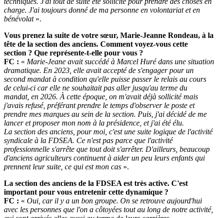
techniques. J'ai tout de suite été sollicité pour prendre des choses en
charge. J'ai toujours donné de ma personne en volontariat et en
bénévolat
».
Vous prenez la suite de votre sœur, Marie-Jeanne Rondeau, à la
tête de la section des anciens. Comment voyez-vous cette
section ? Que représente-t-elle pour vous ?
FC :
«
Marie-Jeane avait succédé à Marcel Huré dans une situation
dramatique. En 2023, elle avait accepté de s'engager pour un
second mandat à condition qu'elle puisse passer le relais au cours
de celui-ci car elle ne souhaitait pas aller jusqu'au terme du
mandat, en 2026. À cette époque, on m'avait déjà sollicité mais
j'avais refusé, préférant prendre le temps d'observer le poste et
prendre mes marques au sein de la section. Puis, j'ai décidé de me
lancer et proposer mon nom à la présidence, et j'ai été élu.
La section des anciens, pour moi, c'est une suite logique de l'activité
syndicale à la FDSEA. Ce n'est pas parce que l'activité
professionnelle s'arrête que tout doit s'arrêter. D'ailleurs, beaucoup
d'anciens agriculteurs continuent à aider un peu leurs enfants qui
prennent leur suite, ce qui est mon cas
».
La section des anciens de la FDSEA est très active. C'est
important pour vous entretenir cette dynamique ?
FC :
«
Oui, car il y a un bon groupe. On se retrouve aujourd'hui
avec les personnes que l'on a côtoyées tout au long de notre activité,