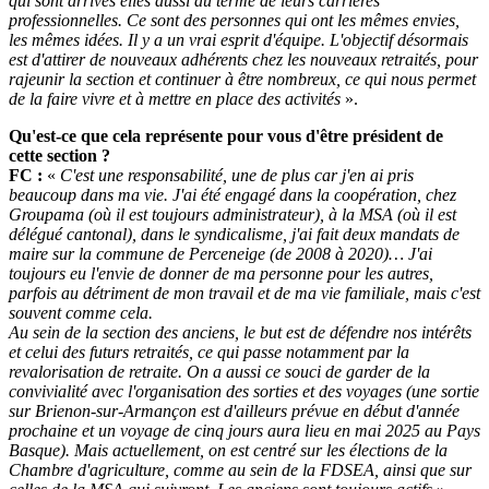
qui sont arrivés elles aussi au terme de leurs carrières
professionnelles. Ce sont des personnes qui ont les mêmes envies,
les mêmes idées. Il y a un vrai esprit d'équipe. L'objectif désormais
est d'attirer de nouveaux adhérents chez les nouveaux retraités, pour
rajeunir la section et continuer à être nombreux, ce qui nous permet
de la faire vivre et à mettre en place des activités
».
Qu'est-ce que cela représente pour vous d'être président de
cette section ?
FC :
«
C'est une responsabilité, une de plus car j'en ai pris
beaucoup dans ma vie. J'ai été engagé dans la coopération, chez
Groupama (où il est toujours administrateur), à la MSA (où il est
délégué cantonal), dans le syndicalisme, j'ai fait deux mandats de
maire sur la commune de Perceneige (de 2008 à 2020)… J'ai
toujours eu l'envie de donner de ma personne pour les autres,
parfois au détriment de mon travail et de ma vie familiale, mais c'est
souvent comme cela.
Au sein de la section des anciens, le but est de défendre nos intérêts
et celui des futurs retraités, ce qui passe notamment par la
revalorisation de retraite. On a aussi ce souci de garder de la
convivialité avec l'organisation des sorties et des voyages (une sortie
sur Brienon-sur-Armançon est d'ailleurs prévue en début d'année
prochaine et un voyage de cinq jours aura lieu en mai 2025 au Pays
Basque). Mais actuellement, on est centré sur les élections de la
Chambre d'agriculture, comme au sein de la FDSEA, ainsi que sur