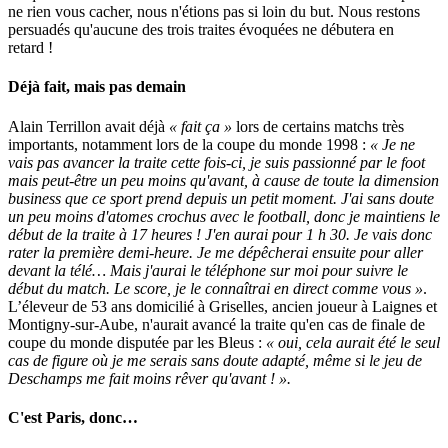
ne rien vous cacher, nous n'étions pas si loin du but. Nous restons
persuadés qu'aucune des trois traites évoquées ne débutera en
retard !
Déjà fait, mais pas demain
Alain Terrillon avait déjà
« fait ça »
lors de certains matchs très
importants, notamment lors de la coupe du monde 1998 :
« Je ne
vais pas avancer la traite cette fois-ci, je suis passionné par le foot
mais peut-être un peu moins qu'avant, à cause de toute la dimension
business que ce sport prend depuis un petit moment. J'ai sans doute
un peu moins d'atomes crochus avec le football, donc je maintiens le
début de la traite à 17 heures ! J'en aurai pour 1 h 30. Je vais donc
rater la première demi-heure. Je me dépêcherai ensuite pour aller
devant la télé… Mais j'aurai le téléphone sur moi pour suivre le
début du match. Le score, je le connaîtrai en direct comme vous »
.
L’éleveur de 53 ans domicilié à Griselles, ancien joueur à Laignes et
Montigny-sur-Aube, n'aurait avancé la traite qu'en cas de finale de
coupe du monde disputée par les Bleus :
« oui, cela aurait été le seul
cas de figure où je me serais sans doute adapté, même si le jeu de
Deschamps me fait moins rêver qu'avant ! ».
C'est Paris, donc…