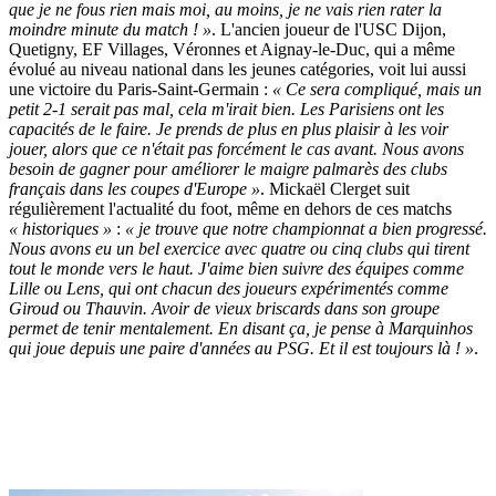
que je ne fous rien mais moi, au moins, je ne vais rien rater la
moindre minute du match ! »
. L'ancien joueur de l'USC Dijon,
Quetigny, EF Villages, Véronnes et Aignay-le-Duc, qui a même
évolué au niveau national dans les jeunes catégories, voit lui aussi
une victoire du Paris-Saint-Germain :
« Ce sera compliqué, mais un
petit 2-1 serait pas mal, cela m'irait bien. Les Parisiens ont les
capacités de le faire. Je prends de plus en plus plaisir à les voir
jouer, alors que ce n'était pas forcément le cas avant. Nous avons
besoin de gagner pour améliorer le maigre palmarès des clubs
français dans les coupes d'Europe »
. Mickaël Clerget suit
régulièrement l'actualité du foot, même en dehors de ces matchs
« historiques »
:
« je trouve que notre championnat a bien progressé.
Nous avons eu un bel exercice avec quatre ou cinq clubs qui tirent
tout le monde vers le haut. J'aime bien suivre des équipes comme
Lille ou Lens, qui ont chacun des joueurs expérimentés comme
Giroud ou Thauvin. Avoir de vieux briscards dans son groupe
permet de tenir mentalement. En disant ça, je pense à Marquinhos
qui joue depuis une paire d'années au PSG. Et il est toujours là ! »
.