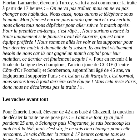
Florian Lamarche, éleveur à Turcey, va lui aussi commencer la traite
à partir de 17 heures :
« On ne va pas traîner, mais on ne va pas
changer nos habitudes. Nous aussi, nous aurons le téléphone sous
la main. Mon frère est encore plus mordu que moi et c'est certain,
nous allons tous nous dépêcher pour aller suivre le match après.
Pour la première mi-temps, c'est râpé… Nous aurions avancé la
traite uniquement si le finaliste avait été Auxerre, qui est notre
équipe préférée ! Nous sommes allés les voir et les supporter pour
leur dernier match à domicile de la saison. Ils avaient visiblement
besoin de nous car ils ont gagné un match capital pour leur
maintien, ce dernier est finalement acquis ! »
. Pour en revenir à la
finale de la ligue des champions, l'ancien joue de CCOF (Centre
Côte-d'Or Football) et Sombernon, aujourd'hui âgé de 45 ans, va
logiquement supporter Paris :
« c'est un club français, c'est normal,
nous serons tous à fond derrière cette équipe ! Mais cela reste Paris,
donc nous ne décalerons pas la traite ! »
.
Les vaches avant tout
Pour Émeric Loosli, éleveur de 42 ans basé à Chazeuil, la question
de décaler la traite ne se pose pas :
« J'aime le foot, j'y ai joué
pendant 25 ans, à Selongey puis Vingeanne, je suis beaucoup les
matchs à la télé, mais c'est sûr, je ne vais rien changer pour cette
rencontre. Je vais débuter la traite à 17 heures comme tous les
jours. Nous allons rater la première mi-temps nous aussi, mais