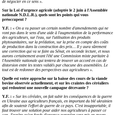
de négocier en ce sens ».
Sur la Loi d'urgence agricole (adoptée le 2 juin à l'Assemblée
nationale N.D.L.R.), quels sont les points qui vous
préoccupent ?
Y.F. :
« On a vu passer un certain nombre d'amendements qui ne
vont pas dans le sens d'une aide à l'augmentation de la performance
des agriculteurs, sur l'eau, sur l'utilisation des produits
phytosanitaires, sur la prédation, sur la prise en compte des coûts
de production dans la construction des prix… Il y aura sûrement
une correction qui va se faire au Sénat, en seconde lecture, et nous
aurons certainement avant l'été une Commission mixte paritaire à
l'Assemblée nationale qui tentera de trouver un accord en cas de
distorsion entre les textes validés par chacune des assemblées. Le
tout est de redonner des perspectives aux agriculteurs ».
Quelle est votre approche sur la baisse des cours de la viande
bovine observée actuellement, et sur les craintes des céréaliers
qui redoutent une nouvelle campagne décevante ?
Y.F. :
« Sur les céréales, on fait subir les conséquences de la guerre
en Ukraine aux agriculteurs français, en important du blé ukrainien
afin de soutenir l'effort de guerre de ce pays. C'est insupportable, il
faut trouver une solution pour aider nos agriculteurs à passer ce
cap. J'espère qu'un fonds d'urgence européen sera mis en œuvre