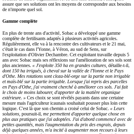
assure que ses solutions ont les moyens de correspondre aux besoins
de n'importe quel sol.
Gamme complète
En plus de trente ans d'activité, Sobac a développé une gamme
complète de fertilisants adaptés à plusieurs activités agricoles.
Régulièrement, elle va à la rencontre des cultivateurs et le 21 mai,
c'était le cas dans l'Yonne, à Véron, au sud de Sens, sur
l'exploitation d'Olivier Dechambre. Cet exploitant travaille depuis 5
ans avec Sobac mais ses réflexions sur l'amélioration de ses sols sont
plus anciennes.
« J'exploite 350 ha en grandes cultures,
détaille-t-il,
dont 150 ha irrigués, à cheval sur la vallée de l'Yonne et le Pays
d'Othe. Mes rotations sont cloza-blé-orge sur la partie non irrigable
et maïs-blé sur la partie irrigable. Lorsque j'ai repris des parcelles
en Pays d'Othe, j'ai vraiment cherché à améliorer ces sols. J'ai fait
le choix de moins labourer, d'apporter de la matière organique
extérieure. »
Ces choix se sont révélés payants dans une certaine
mesure mais l'agriculteur icaunais souhaitait pousser plus loin cette
logique. C'est là que son chemin a croisé celui de Sobac.
« Leurs
solutions,
poursuit-il,
me permettent d'apporter quelque chose en
plus aux pratiques que j'ai adoptées. J'ai d'abord commencé avec de
petites quantités, mais l'augmentation du prix des engrais, depuis
déjà quelques années, m'a incité à augmenter mon recours à leurs