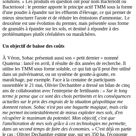
solutions. »
Les produits en question ont pour nom Bacteriolit ou
Bacteriosol : le premier apporte le principe actif TMM sous la forme
d'une poudre à épandre sur les effluents d'élevage, ce qui permet de
mieux structurer l'azote et de réduire les émissions d'ammoniac. Le
deuxième est une évolution du premier, mais présentée sous forme
de granulés à épandre sur les sols, et destiné à répondre à des
problématiques plutôt céréalières ou maraîchères.
Un objectif de baisse des coûts
À Véron, Sobac présentait aussi son « petit dernier » nommé
Quaterna : lancé en avril, il résulte de dix années de recherche. Il
utilise les TMM sous forme soluble, ce qui fait qu'il peut être utilisé
dans un pulvérisateur, ou un système de goutte-à-goutte, en
maraîchage, par exemple. Face à la centaine de participants
rassemblée le 21 mai, Olivier Dechambre a dressé un bilan de cinq
ans de collaboration avec l'entreprise de fertilisants :
« Sur le long
terme je pense que ce sont des choix pertinents et les conséquences
actuelles sur le prix des engrais de la situation géopolitique me
donnent raison. Sobac n'est pas une baguette magique, mais cela
me permet incontestablement de mieux exploiter mes sols, d'en
récupérer le maximum du potentiel. Mon objectif, c'est que
l'amélioration de mes sols grâce à ces technologies me permette,
dans un second temps de faire des économies. »
C'est déjà en partie
le cas : Olivier Dechambre estime que, sur ses 350 ha, l'économie