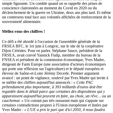
simple figurante. Un comble quand on se rappelle des prises de
conscience claironnées au moment du Covid en 2020 ou du
déclenchement de la guerre en Ukraine, deux ans plus tard. Et même
un contresens total face aux volontés affichées de renforcement de la
souveraineté alimentaire.
Méfiez-vous des chiffres !
Ce défi a été abordé à l'occasion de l'assemblée générale de la
FRSEA BFC, le 1er juin à Longvic, sur le site de la coopérative
Dijon Céréales. Pour en parler, Stéphane Sauce, président de la
FRSEA, avait convié Yannick Fialip, membre du bureau de la
FNSEA et président de la commission économique, Yves Madre,
dirigeant de Farm Europe (une association d'acteurs économiques
qui porte une réflexion sur l'agriculture) et le député européen et
éleveur de Saône-et-Loire Jérémy Decerle. Premier argument
avancé : un point de vigilance, soulevé par Yves Madre qui invite à
se méfier des chiffres aujourd'hui annoncés :
« Cette PAC
prétendument plus importante, à 393 milliards d'euros doit être
regardée dans le détail parce que certaines des dispositions qui y
apparaissent aujourd'hui peuvent en faire, au choix, un rêve… ou un
cauchemar. »
Un constat pas très rassurant mais qui s'appuie sur
certaines contradictions propres à l'Union européenne et listées par
Yves Madre :
« L'UE a pris le pari que d'ici 2050, il nous faudra