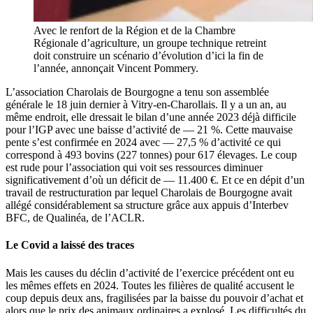
Avec le renfort de la Région et de la Chambre
Régionale d’agriculture, un groupe technique retreint
doit construire un scénario d’évolution d’ici la fin de
l’année, annonçait Vincent Pommery.
L’association Charolais de Bourgogne a tenu son assemblée
générale le 18 juin dernier à Vitry-en-Charollais. Il y a un an, au
même endroit, elle dressait le bilan d’une année 2023 déjà difficile
pour l’IGP avec une baisse d’activité de — 21 %. Cette mauvaise
pente s’est confirmée en 2024 avec — 27,5 % d’activité ce qui
correspond à 493 bovins (227 tonnes) pour 617 élevages. Le coup
est rude pour l’association qui voit ses ressources diminuer
significativement d’où un déficit de — 11.400 €. Et ce en dépit d’un
travail de restructuration par lequel Charolais de Bourgogne avait
allégé considérablement sa structure grâce aux appuis d’Interbev
BFC, de Qualinéa, de l’ACLR.
Le Covid a laissé des traces
Mais les causes du déclin d’activité de l’exercice précédent ont eu
les mêmes effets en 2024. Toutes les filières de qualité accusent le
coup depuis deux ans, fragilisées par la baisse du pouvoir d’achat et
alors que le prix des animaux ordinaires a explosé. Les difficultés du