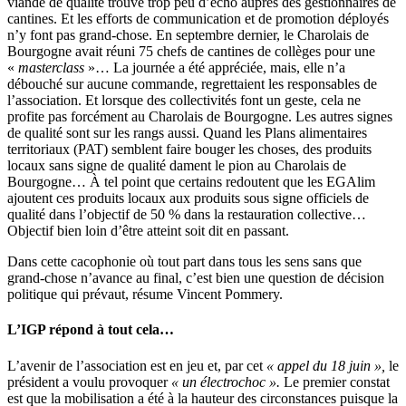
viande de qualité trouve trop peu d’écho auprès des gestionnaires de
cantines. Et les efforts de communication et de promotion déployés
n’y font pas grand-chose. En septembre dernier, le Charolais de
Bourgogne avait réuni 75 chefs de cantines de collèges pour une
«
masterclass
»… La journée a été appréciée, mais, elle n’a
débouché sur aucune commande, regrettaient les responsables de
l’association. Et lorsque des collectivités font un geste, cela ne
profite pas forcément au Charolais de Bourgogne. Les autres signes
de qualité sont sur les rangs aussi. Quand les Plans alimentaires
territoriaux (PAT) semblent faire bouger les choses, des produits
locaux sans signe de qualité dament le pion au Charolais de
Bourgogne… À tel point que certains redoutent que les EGAlim
ajoutent ces produits locaux aux produits sous signe officiels de
qualité dans l’objectif de 50 % dans la restauration collective…
Objectif bien loin d’être atteint soit dit en passant.
Dans cette cacophonie où tout part dans tous les sens sans que
grand-chose n’avance au final, c’est bien une question de décision
politique qui prévaut, résume Vincent Pommery.
L’IGP répond à tout cela…
L’avenir de l’association est en jeu et, par cet
« appel du 18 juin »,
le
président a voulu provoquer
« un électrochoc ».
Le premier constat
est que la mobilisation a été à la hauteur des circonstances puisque la