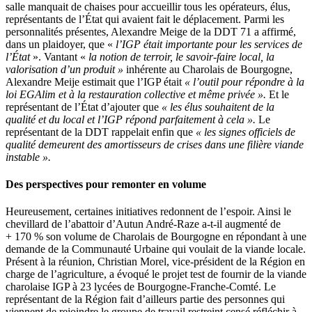
salle manquait de chaises pour accueillir tous les opérateurs, élus,
représentants de l’État qui avaient fait le déplacement. Parmi les
personnalités présentes, Alexandre Meige de la DDT 71 a affirmé,
dans un plaidoyer, que «
l’IGP était importante pour les services de
l’État
». Vantant «
la notion de terroir, le savoir-faire local, la
valorisation d’un produit »
inhérente au Charolais de Bourgogne,
Alexandre Meije estimait que l’IGP était
« l’outil pour répondre à la
loi EGAlim et à la restauration collective et même privée ».
Et le
représentant de l’État d’ajouter que
« les élus souhaitent de la
qualité et du local et l’IGP répond parfaitement à cela ».
Le
représentant de la DDT rappelait enfin que
« les signes officiels de
qualité demeurent des amortisseurs de crises dans une filière viande
instable ».
Des perspectives pour remonter en volume
Heureusement, certaines initiatives redonnent de l’espoir. Ainsi le
chevillard de l’abattoir d’Autun André-Raze a-t-il augmenté de
+ 170 % son volume de Charolais de Bourgogne en répondant à une
demande de la Communauté Urbaine qui voulait de la viande locale.
Présent à la réunion, Christian Morel, vice-président de la Région en
charge de l’agriculture, a évoqué le projet test de fournir de la viande
charolaise IGP à 23 lycées de Bourgogne-Franche-Comté. Le
représentant de la Région fait d’ailleurs partie des personnes qui
viennent de rejoindre le groupe de travail restreint censé réfléchir à