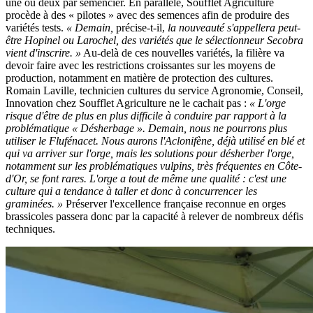
une ou deux par semencier. En parallèle, Soufflet Agriculture
procède à des « pilotes » avec des semences afin de produire des
variétés tests.
« Demain,
précise-t-il,
la nouveauté s'appellera peut-
être Hopinel ou Larochel, des variétés que le sélectionneur Secobra
vient d'inscrire. »
Au-delà de ces nouvelles variétés, la filière va
devoir faire avec les restrictions croissantes sur les moyens de
production, notamment en matière de protection des cultures.
Romain Laville, technicien cultures du service Agronomie, Conseil,
Innovation chez Soufflet Agriculture ne le cachait pas :
« L'orge
risque d'être de plus en plus difficile à conduire par rapport à la
problématique « Désherbage ». Demain, nous ne pourrons plus
utiliser le Flufénacet. Nous aurons l'Aclonifène, déjà utilisé en blé et
qui va arriver sur l'orge, mais les solutions pour désherber l'orge,
notamment sur les problématiques vulpins, très fréquentes en Côte-
d'Or, se font rares. L'orge a tout de même une qualité : c'est une
culture qui a tendance à taller et donc à concurrencer les
graminées. »
Préserver l'excellence française reconnue en orges
brassicoles passera donc par la capacité à relever de nombreux défis
techniques.