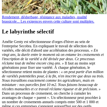
Rendement, désherbage, résistance aux maladies, qualité
brassicole... Les exigences envers cette culture sont multiples.
Le labyrinthe sélectif
Amélie Genty est sélectionneuse d'orges d'hiver au sein de
l'entreprise Secobra. En expliquant le travail de sélection des
variétés, elle décrit d'abord une accélération des processus.
« En
vingt ans, la durée entre le moment où on entame les croisements et
l'inscription de la variété a été divisée par deux. Ce processus
réclame tout de même encore cinq ans. »
Il faut au moins sept
générations pour fixer une variété. À chaque génération, le
sélectionneur retient moins de plantes :
« on peut partir d'un million
de variétés potentielles pour, à la fin, n'en inscrire que deux ou trois.
Nous travaillons exactement comme les agriculteurs, mais en
miniature : nos parcelles font 10 m2. Nous faisons beaucoup de
récoltes manuelles et ce travail réclame rigueur et de précision. »
Dans un processus de croisement, on cherche à cumuler les
avantages de chaque « parent ». Un sélectionneur peut procéder à
un nombre de croisements annuels compris entre 500 et 1 000 et
même si ces entreprises s'appuient aujourd'hui sur des outils