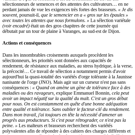
sélectionneurs de semences et des attentes des cultivateurs… en ne
perdant jamais de vue les exigences très fortes des brasseurs.
« Je dis
souvent,
poursuit-il,
que le semencier en a « gros sur les épaules »
avec toutes les attentes que nous formulons. »
La sélection variétale
(voir encadré)
était un des gros chapitres de cette journée qui
débutait par un tour de plaine à Varanges, au sud-est de Dijon.
Actions et conséquences
Dans les innombrables croisements auxquels procèdent les
sélectionneurs, les priorités sont données aux capacités de
rendement, de résistance aux maladies, au stress hydrique, à la verse,
la précocité… Ce travail de sélection a notamment permis d'avoir
aujourd'hui la quasi-totalité des variétés d'orge tolérante à la Jaunisse
nanisante de l'orge (JNO). Mais agir sur un curseur n'est pas sans
conséquences :
« Quand on amène un gène de tolérance face à des
maladies ou des ravageurs,
explique Emmanuel Bonnin,
cela peut
avoir un impact négatif sur la qualité du malt. C'est un gros débat
pour nous. On est constamment en quête d'une bonne adéquation
entre qualité et tolérance. Sans oublier le facteur-clé du rendement.
Dans mon travail, j'ai toujours en tête la nécessité d'amener un
progrès aux producteurs. Si c'est pour rétrograder, ce n'est pas la
peine. »
Les malteurs et brasseurs recherchent des variétés
polyvalentes afin de répondre à des cahiers des charges différents et