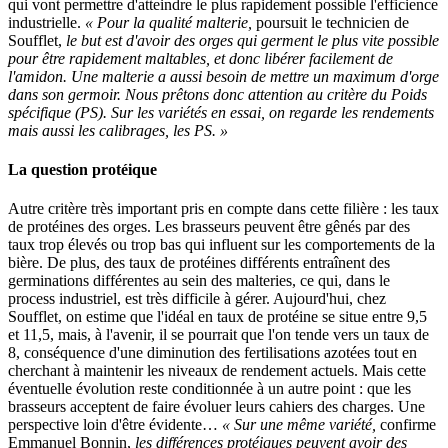
qui vont permettre d'atteindre le plus rapidement possible l'efficience
industrielle.
« Pour la qualité malterie,
poursuit le technicien de
Soufflet,
le but est d'avoir des orges qui germent le plus vite possible
pour être rapidement maltables, et donc libérer facilement de
l'amidon. Une malterie a aussi besoin de mettre un maximum d'orge
dans son germoir. Nous prêtons donc attention au critère du Poids
spécifique (PS). Sur les variétés en essai, on regarde les rendements
mais aussi les calibrages, les PS. »
La question protéique
Autre critère très important pris en compte dans cette filière : les taux
de protéines des orges. Les brasseurs peuvent être gênés par des
taux trop élevés ou trop bas qui influent sur les comportements de la
bière. De plus, des taux de protéines différents entraînent des
germinations différentes au sein des malteries, ce qui, dans le
process industriel, est très difficile à gérer. Aujourd'hui, chez
Soufflet, on estime que l'idéal en taux de protéine se situe entre 9,5
et 11,5, mais, à l'avenir, il se pourrait que l'on tende vers un taux de
8, conséquence d'une diminution des fertilisations azotées tout en
cherchant à maintenir les niveaux de rendement actuels. Mais cette
éventuelle évolution reste conditionnée à un autre point : que les
brasseurs acceptent de faire évoluer leurs cahiers des charges. Une
perspective loin d'être évidente…
« Sur une même variété,
confirme
Emmanuel Bonnin,
les différences protéiques peuvent avoir des