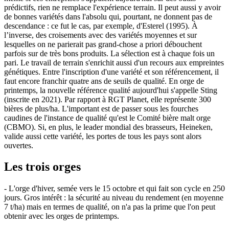
prédictifs, rien ne remplace l'expérience terrain. Il peut aussi y avoir
de bonnes variétés dans l'absolu qui, pourtant, ne donnent pas de
descendance : ce fut le cas, par exemple, d'Esterel (1995). À
l’inverse, des croisements avec des variétés moyennes et sur
lesquelles on ne parierait pas grand-chose a priori débouchent
parfois sur de très bons produits. La sélection est à chaque fois un
pari. Le travail de terrain s'enrichit aussi d'un recours aux empreintes
génétiques. Entre l'inscription d'une variété et son référencement, il
faut encore franchir quatre ans de seuils de qualité. En orge de
printemps, la nouvelle référence qualité aujourd'hui s'appelle Sting
(inscrite en 2021). Par rapport à RGT Planet, elle représente 300
bières de plus/ha. L'important est de passer sous les fourches
caudines de l'instance de qualité qu'est le Comité bière malt orge
(CBMO). Si, en plus, le leader mondial des brasseurs, Heineken,
valide aussi cette variété, les portes de tous les pays sont alors
ouvertes.
Les trois orges
- L'orge d'hiver, semée vers le 15 octobre et qui fait son cycle en 250
jours. Gros intérêt : la sécurité au niveau du rendement (en moyenne
7 t/ha) mais en termes de qualité, on n'a pas la prime que l'on peut
obtenir avec les orges de printemps.