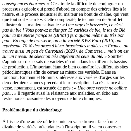
conséquences énormes. »
C'est toute la difficulté de conjuguer un
processus agricole qui prend d'abord en compte des critères liés à la
nature, et le process industriel du malteur en bout de chaîne, qui veut
que tout soit « carré ». Cette complexité, le technicien de Soufflet
l'illustre de la manière suivante :
« Une orge de brasserie, ce n'est
pas du blé ! Vous pouvez mélanger 15 variétés de blé, le tas de Blé
pour la meunerie française (BPMF) fera quand même du très bon
pain. En orge de brasserie, on a la variété KWS Faro (2016) qui
représente 70 % des orges d'hiver brassicoles maltées en France, on
trouve aussi un peu de Carrousel (2023), de Comtesse… mais on est
sur un niveau de sélection très différent de celle du blé. »
Soufflet
s'appuie sur des essais de variétés répartis dans les différents bassins
de production. L'important étant de bien connaître les différents sites
pédoclimatiques afin de cerner au mieux ces variétés. Dans sa
fonction, Emmanuel Bonnin s'intéresse aux variétés d'orges sur les
deux dernières années précédant leur inscription. La résistance à la
verse, notamment, est scrutée de près :
« Une orge versée ne calibre
pas… »
Il regarde aussi la résistance aux maladies, en écho aux
restrictions croissantes des moyens de lutte chimiques.
Problématique du désherbage
À l’issue d'une année où le technicien va se trouver face à une
dizaine de variétés prétendantes à l'inscription, il va en conserver