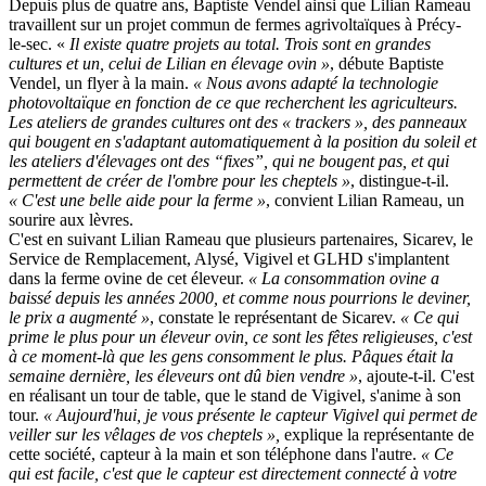
Depuis plus de quatre ans, Baptiste Vendel ainsi que Lilian Rameau
travaillent sur un projet commun de fermes agrivoltaïques à Précy-
le-sec. «
Il existe quatre projets au total. Trois sont en grandes
cultures et un, celui de Lilian en élevage ovin »
, débute Baptiste
Vendel, un flyer à la main.
« Nous avons adapté la technologie
photovoltaïque en fonction de ce que recherchent les agriculteurs.
Les ateliers de grandes cultures ont des « trackers », des panneaux
qui bougent en s'adaptant automatiquement à la position du soleil et
les ateliers d'élevages ont des “fixes”, qui ne bougent pas, et qui
permettent de créer de l'ombre pour les cheptels »
, distingue-t-il.
« C'est une belle aide pour la ferme »
, convient Lilian Rameau, un
sourire aux lèvres.
C'est en suivant Lilian Rameau que plusieurs partenaires, Sicarev, le
Service de Remplacement, Alysé, Vigivel et GLHD s'implantent
dans la ferme ovine de cet éleveur.
« La consommation ovine a
baissé depuis les années 2000, et comme nous pourrions le deviner,
le prix a augmenté »
, constate le représentant de Sicarev.
« Ce qui
prime le plus pour un éleveur ovin, ce sont les fêtes religieuses, c'est
à ce moment-là que les gens consomment le plus. Pâques était la
semaine dernière, les éleveurs ont dû bien vendre »
, ajoute-t-il. C'est
en réalisant un tour de table, que le stand de Vigivel, s'anime à son
tour.
« Aujourd'hui, je vous présente le capteur Vigivel qui permet de
veiller sur les vêlages de vos cheptels »,
explique la représentante de
cette société, capteur à la main et son téléphone dans l'autre.
« Ce
qui est facile, c'est que le capteur est directement connecté à votre