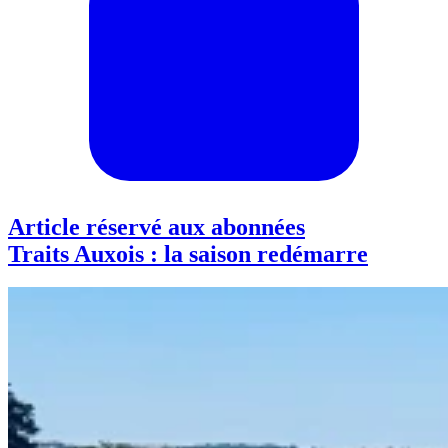
Article réservé aux abonnées
Traits Auxois : la saison redémarre