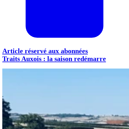
Article réservé aux abonnées
Traits Auxois : la saison redémarre