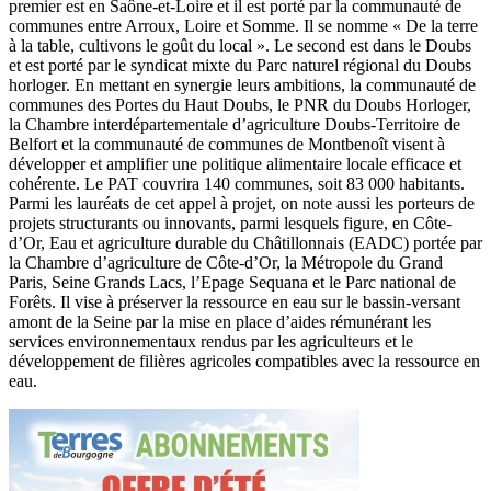
premier est en Saône-et-Loire et il est porté par la communauté de
communes entre Arroux, Loire et Somme. Il se nomme « De la terre
à la table, cultivons le goût du local ». Le second est dans le Doubs
et est porté par le syndicat mixte du Parc naturel régional du Doubs
horloger. En mettant en synergie leurs ambitions, la communauté de
communes des Portes du Haut Doubs, le PNR du Doubs Horloger,
la Chambre interdépartementale d’agriculture Doubs-Territoire de
Belfort et la communauté de communes de Montbenoît visent à
développer et amplifier une politique alimentaire locale efficace et
cohérente. Le PAT couvrira 140 communes, soit 83 000 habitants.
Parmi les lauréats de cet appel à projet, on note aussi les porteurs de
projets structurants ou innovants, parmi lesquels figure, en Côte-
d’Or, Eau et agriculture durable du Châtillonnais (EADC) portée par
la Chambre d’agriculture de Côte-d’Or, la Métropole du Grand
Paris, Seine Grands Lacs, l’Epage Sequana et le Parc national de
Forêts. Il vise à préserver la ressource en eau sur le bassin-versant
amont de la Seine par la mise en place d’aides rémunérant les
services environnementaux rendus par les agriculteurs et le
développement de filières agricoles compatibles avec la ressource en
eau.