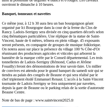
ainsi la possibilité de déguster 4 blancs et 6 rouges. Les caveaux
ouvriront le dimanche à 10 heures.
Banquet, tonneaux et navettes
Ce même jour, à 12 h 30 aura lieu un ban bourguignon géant
organisé par Ici Bourgogne dans la cour de la ferme du Clos de
Rancy. Ladoix-Serrigny sera divisée en cinq quartiers décorés selon
cinq thématiques particulières. Une réplique de la statue de Saint-
Vincent, haute de 6 mètres, trônera en plein village. 45 exposants
seront présents, en compagnie de groupes de musique folklorique.
On notera aussi sur place la présence du village 100 % Côte-d'Or
réunissant des producteurs agricoles et viticoles qui arborent la
bannière de la marque créée par le Conseil départemental. Les trois
tonnelleries de Ladoix-Serrigny (Rémond, Cadus et Jérôme
Fouailly) feront des démonstrations de leur savoir-faire. Un millier
de convives est attendu pour le grand banquet du samedi soir qui se
tiendra au palais des congrès de Beaune et qui sera réalisé par le
chef triplement étoilé Emmanuel Renaut. L'accès à la Saint-Vincent
tournante de Ladoix-Serrigny se fera uniquement par navettes,
depuis la gare de Beaune ou le parking relais de la sortie d'autoroute
Beaune Centre.
Note de bas de page : www.saintvincent2025.fr