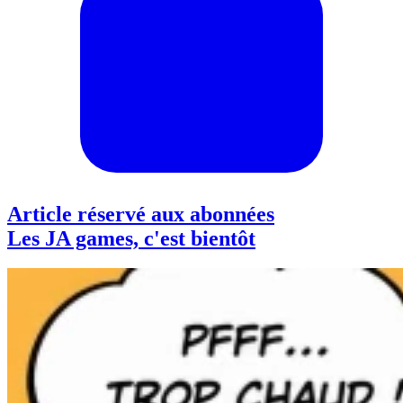
Article réservé aux abonnées
Les JA games, c'est bientôt