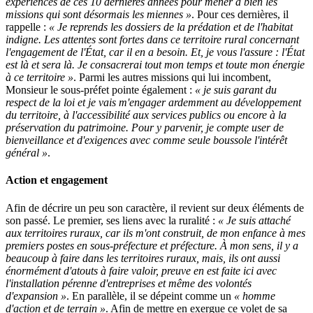
expériences de ces 10 dernières années pour mener à bien les
missions qui sont désormais les miennes »
. Pour ces dernières, il
rappelle :
« Je reprends les dossiers de la prédation et de l'habitat
indigne. Les attentes sont fortes dans ce territoire rural concernant
l'engagement de l'État, car il en a besoin. Et, je vous l'assure : l'État
est là et sera là. Je consacrerai tout mon temps et toute mon énergie
à ce territoire »
. Parmi les autres missions qui lui incombent,
Monsieur le sous-préfet pointe également :
« je suis garant du
respect de la loi et je vais m'engager ardemment au développement
du territoire, à l'accessibilité aux services publics ou encore à la
préservation du patrimoine. Pour y parvenir, je compte user de
bienveillance et d'exigences avec comme seule boussole l'intérêt
général »
.
Action et engagement
Afin de décrire un peu son caractère, il revient sur deux éléments de
son passé. Le premier, ses liens avec la ruralité :
« Je suis attaché
aux territoires ruraux, car ils m'ont construit, de mon enfance à mes
premiers postes en sous-préfecture et préfecture. À mon sens, il y a
beaucoup à faire dans les territoires ruraux, mais, ils ont aussi
énormément d'atouts à faire valoir, preuve en est faite ici avec
l'installation pérenne d'entreprises et même des volontés
d'expansion »
. En parallèle, il se dépeint comme un
« homme
d'action et de terrain »
. Afin de mettre en exergue ce volet de sa