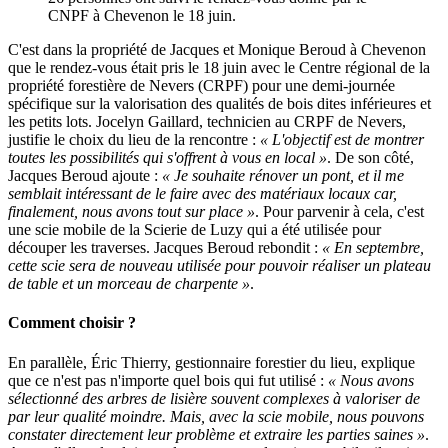
CNPF à Chevenon le 18 juin.
C'est dans la propriété de Jacques et Monique Beroud à Chevenon
que le rendez-vous était pris le 18 juin avec le Centre régional de la
propriété forestière de Nevers (CRPF) pour une demi-journée
spécifique sur la valorisation des qualités de bois dites inférieures et
les petits lots. Jocelyn Gaillard, technicien au CRPF de Nevers,
justifie le choix du lieu de la rencontre :
« L'objectif est de montrer
toutes les possibilités qui s'offrent à vous en local »
. De son côté,
Jacques Beroud ajoute :
« Je souhaite rénover un pont, et il me
semblait intéressant de le faire avec des matériaux locaux car,
finalement, nous avons tout sur place »
. Pour parvenir à cela, c'est
une scie mobile de la Scierie de Luzy qui a été utilisée pour
découper les traverses. Jacques Beroud rebondit :
« En septembre,
cette scie sera de nouveau utilisée pour pouvoir réaliser un plateau
de table et un morceau de charpente »
.
Comment choisir ?
En parallèle, Éric Thierry, gestionnaire forestier du lieu, explique
que ce n'est pas n'importe quel bois qui fut utilisé :
« Nous avons
sélectionné des arbres de lisière souvent complexes à valoriser de
par leur qualité moindre. Mais, avec la scie mobile, nous pouvons
constater directement leur problème et extraire les parties saines »
.