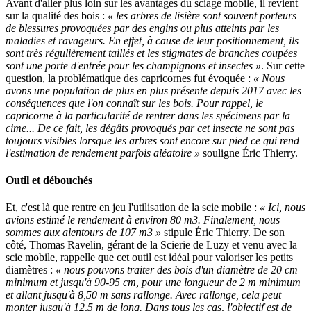
Avant d'aller plus loin sur les avantages du sciage mobile, il revient
sur la qualité des bois :
« les arbres de lisière sont souvent porteurs
de blessures provoquées par des engins ou plus atteints par les
maladies et ravageurs. En effet, à cause de leur positionnement, ils
sont très régulièrement taillés et les stigmates de branches coupées
sont une porte d'entrée pour les champignons et insectes »
. Sur cette
question, la problématique des capricornes fut évoquée :
« Nous
avons une population de plus en plus présente depuis 2017 avec les
conséquences que l'on connaît sur les bois. Pour rappel, le
capricorne à la particularité de rentrer dans les spécimens par la
cime... De ce fait, les dégâts provoqués par cet insecte ne sont pas
toujours visibles lorsque les arbres sont encore sur pied ce qui rend
l'estimation de rendement parfois aléatoire »
souligne Éric Thierry.
Outil et débouchés
Et, c'est là que rentre en jeu l'utilisation de la scie mobile :
« Ici, nous
avions estimé le rendement à environ 80 m3. Finalement, nous
sommes aux alentours de 107 m3 »
stipule Éric Thierry. De son
côté, Thomas Ravelin, gérant de la Scierie de Luzy et venu avec la
scie mobile, rappelle que cet outil est idéal pour valoriser les petits
diamètres :
« nous pouvons traiter des bois d'un diamètre de 20 cm
minimum et jusqu'à 90-95 cm, pour une longueur de 2 m minimum
et allant jusqu'à 8,50 m sans rallonge. Avec rallonge, cela peut
monter jusqu'à 12,5 m de long. Dans tous les cas, l'objectif est de