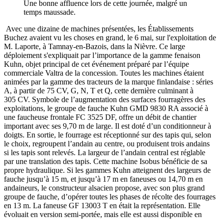
Une bonne affluence lors de cette journée, malgré un
temps maussade.
Avec une dizaine de machines présentées, les Établissements
Buchez avaient vu les choses en grand, le 6 mai, sur l'exploitation de
M. Laporte, à Tamnay-en-Bazois, dans la Nièvre. Ce large
déploiement s'expliquait par l’importance de la gamme fenaison
Kuhn, objet principal de cet événement préparé par l’équipe
commerciale Valtra de la concession. Toutes les machines étaient
animées par la gamme des tracteurs de la marque finlandaise : séries
A, à partir de 75 CV, G, N, T et Q, cette dernière culminant à
305 CV. Symbole de l’augmentation des surfaces fourragères des
exploitations, le groupe de fauche Kuhn GMD 9830 RA associé à
une faucheuse frontale FC 3525 DF, offre un débit de chantier
important avec ses 9,70 m de large. Il est doté d’un conditionneur à
doigts. En sortie, le fourrage est réceptionné sur des tapis qui, selon
le choix, regroupent l’andain au centre, ou produisent trois andains
si les tapis sont relevés. La largeur de l’andain central est réglable
par une translation des tapis. Cette machine Isobus bénéficie de sa
propre hydraulique. Si les gammes Kuhn atteignent des largeurs de
fauche jusqu’à 15 m, et jusqu’à 17 m en faneuses ou 14,70 m en
andaineurs, le constructeur alsacien propose, avec son plus grand
groupe de fauche, d’opérer toutes les phases de récolte des fourrages
en 13 m. La faneuse GF 13003 T en était la représentation. Elle
évoluait en version semi-portée, mais elle est aussi disponible en