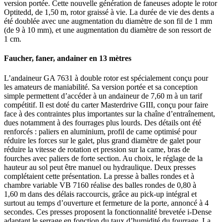
version portée. Cette nouvelle génération de faneuses adopte le rotor
Optitedd, de 1,50 m, rotor graissé à vie. La durée de vie des dents a
été doublée avec une augmentation du diamètre de son fil de 1 mm
(de 9 à 10 mm), et une augmentation du diamètre de son ressort de
1 cm.
Faucher, faner, andainer en 13 mètres
L’andaineur GA 7631 à double rotor est spécialement conçu pour
les amateurs de maniabilité. Sa version portée et sa conception
simple permettent d’accéder à un andaineur de 7,60 m à un tarif
compétitif. Il est doté du carter Masterdrive GIII, conçu pour faire
face à des contraintes plus importantes sur la chaîne d’entraînement,
dues notamment à des fourrages plus lourds. Des détails ont été
renforcés : paliers en aluminium, profil de came optimisé pour
réduire les forces sur le galet, plus grand diamètre de galet pour
réduire la vitesse de rotation et pression sur la came, bras de
fourches avec paliers de forte section. Au choix, le réglage de la
hauteur au sol peut être manuel ou hydraulique. Deux presses
complétaient cette présentation. La presse à balles rondes et à
chambre variable VB 7160 réalise des balles rondes de 0,80 à
1,60 m dans des délais raccourcis, grâce au pick-up intégral et
surtout au temps d’ouverture et fermeture de la porte, annoncé à 4
secondes. Ces presses proposent la fonctionnalité brevetée i-Dense
adaptant le serrage en fonction du taux d’humidité du fourrage. La