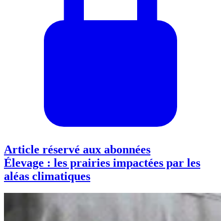
Article réservé aux abonnées
Élevage : les prairies impactées par les
aléas climatiques