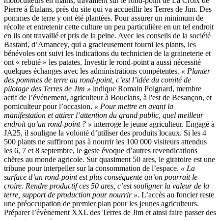
motoculteurs en mains, travaillent sur le rond-point de La Croix de
Pierre à Étalans, près du site qui va accueillir les Terres de Jim. Des
pommes de terre y ont été plantées. Pour assurer un minimum de
récolte et entretenir cette culture un peu particulière en un tel endroit
en ils ont travaillé et pris de la peine. Avec les conseils de la société
Bastard, d’Amancey, qui a gracieusement fourni les plants, les
bénévoles ont suivi les indications du technicien de la graineterie et
ont « rebuté » les patates. Investir le rond-point a aussi nécessité
quelques échanges avec les administrations compétentes.
« Planter
des pommes de terre au rond-point, c’est l’idée du comité de
pilotage des Terres de Jim »
indique Romain Poignard, membre
actif de l’événement, agriculteur à Bouclans, à l'est de Besançon, et
pomiculteur pour l’occasion.
« Pour mettre en avant la
manifestation et attirer l’attention du grand public, quel meilleur
endroit qu’un rond-point ? »
interroge le jeune agriculteur. Engagé à
JA25, il souligne la volonté d’utiliser des produits locaux. Si les 4
500 plants ne suffiront pas à nourrir les 100 000 visiteurs attendus
les 6, 7 et 8 septembre, le geste évoque d’autres revendications
chères au monde agricole. Sur quasiment 50 ares, le giratoire est une
tribune pour interpeller sur la consommation de l’espace.
« La
surface d’un rond-point est plus conséquente qu’on pourrait le
croire. Rendre productif ces 50 ares, c’est souligner la valeur de la
terre, support de production pour nourrir »
. L’accès au foncier reste
une préoccupation de premier plan pour les jeunes agriculteurs.
Préparer l’évènement XXL des Terres de Jim et ainsi faire passer des