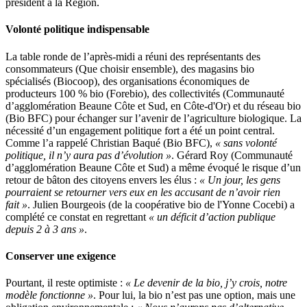
président à la Région.
Volonté politique indispensable
La table ronde de l’après-midi a réuni des représentants des
consommateurs (Que choisir ensemble), des magasins bio
spécialisés (Biocoop), des organisations économiques de
producteurs 100 % bio (Forebio), des collectivités (Communauté
d’agglomération Beaune Côte et Sud, en Côte-d'Or) et du réseau bio
(Bio BFC) pour échanger sur l’avenir de l’agriculture biologique. La
nécessité d’un engagement politique fort a été un point central.
Comme l’a rappelé Christian Baqué (Bio BFC),
« sans volonté
politique, il n’y aura pas d’évolution »
. Gérard Roy (Communauté
d’agglomération Beaune Côte et Sud) a même évoqué le risque d’un
retour de bâton des citoyens envers les élus :
« Un jour, les gens
pourraient se retourner vers eux en les accusant de n’avoir rien
fait »
. Julien Bourgeois (de la coopérative bio de l'Yonne Cocebi) a
complété ce constat en regrettant
« un déficit d’action publique
depuis 2 à 3 ans »
.
Conserver une exigence
Pourtant, il reste optimiste :
« Le devenir de la bio, j’y crois, notre
modèle fonctionne »
. Pour lui, la bio n’est pas une option, mais une