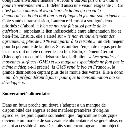
obligation environnementale :
« Nous n’aurons pas d’alternative
pour l’environnement »
. Il défend aussi une vision exigeante :
« Ce
n’est pas en abaissant les valeurs de la bio qu’on va la
démocratiser, la bio doit tirer son épingle du jeu par son exigence »
.
Côté santé et transmission, Laurence Henriot a souligné deux
priorités : d’abord,
« bien se nourrir fait aussi partie de la
guérison »
, rappelant le lien indissociable entre alimentation bio et
bien-être. Ensuite, elle a alerté sur
« le non-renouvellement des
agriculteurs, plus de 50 % vont partir à la retraite »
, un défi majeur
pour la pérennité de la filière. Sans oublier l’enjeu de ne pas perdre
les terres qui ont été converties en bio. Enfin, Clément Gernot
(Biocoop) a recentré le débat sur la distribution.
« Les grandes et
moyennes surfaces (GMS) et les magasins spécialisés ne font pas le
même métier,
a-t-il précisé,
la GMS vend le bio en France »
, la
grande distribution captant plus de la moitié des ventes. Elle a donc
« un rôle prépondérant à jouer pour que la consommation bio se
développe »
.
Souveraineté alimentaire
Dans un futur proche qui devra s’adapter à un manque de
disponibilité des engrais et des matières premières d’origine
agricoles, les participants souhaitent que l’agriculture biologique
devienne un modèle de souveraineté alimentaire et se généralise, en
restant accessible à tous. Des faits sont encourageants : un objectif