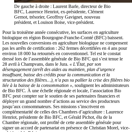
De gauche à droite : Laurent Barle, directeur de Bio
BFC, Laurence Henriot, ex-présidente, Clément
Gernot, trésorier, Geoffroy Gavignet, nouveau
président, et Louison Boise, vice-président.
Pour la troisième année consécutive, les surfaces en agriculture
biologique en région Bourgogne-Franche-Comté (BFC) baissent.
Les nouvelles conversions en agriculture biologique ne compensent
pas les arrêts de certification : 262 fermes décertifiées en 4 ans pour
environ 18 000 ha retournés en conventionnel. Tel est le constat
dressé lors de l’assemblée générale de Bio BFC qui s’est tenue le
28 avril à Champvans, dans le Jura.
« L’État, par son
désengagement (arrêt des aides au maintien, plan d’urgence
insuffisant, baisse des crédits pour la communication et la
structuration des filières…), n’a pas su pallier la crise des filières bio
liée à la baisse de la consommation »
, soulignent les administrateurs
de Bio BFC. À une échelle régionale et locale, l’association Bio
BFC peut compter sur le soutien de ses partenaires financiers et
déployer un grand nombre d’actions au service des producteurs
jusqu’aux consommateurs. Ses missions s’inscrivent en
complémentarité de celles des Chambres d’agriculture : Laurence
Henriot, présidente de Bio BFC, et Gérald Pichot, élu de la
Chambre régionale, ont profité de cette assemblée générale pour
signer un accord de partenariat en présence de Christian Morel, vice-