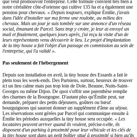
que veut promouvoir l'entreprise. Cette formule convient très bien à
notre céréalière côte-d'orienne qui cultive 135 ha et a également une
pension pour chevaux.
« Depuis toujours,
explique Émilie,
j'avais
dans l'idée d'installer sur ma ferme une roulotte, au milieu des
chevaux. Mais un jour je suis tombée sur une annonce d'un réseau
social, émanant de Parcel. Sans trop y croire, je leur ai envoyé un
mail et finalement, quelques jours après, j'ai reçu la visite d'un de
leurs représentants venu découvrir le lieu. Le projet d'implantation
de la tiny house a fait l'objet d'un passage en commission au sein de
l'entreprise, qui l'a validé ».
Pas seulement de l'hébergement
Depuis son installation en avril, la tiny house des Essards a fait le
plein tous les week-ends. Des Parisiens, surtout, heureux de trouver
ici un lieu calme mais pas trop loin de Dole, Beaune, Nuits-Saint-
Georges ou même Dijon. De quoi s'offrir une parenthèse remplie
des charmes de la Bourgogne. D'autant plus qu'Émilie peut, sur
demande, préparer des petits déjeuners, goûters ou bœuf
bourguignons qui sauront donner un supplément d'âme au séjour.
Les réservations sont gérées par Parcel qui communique ensuite à
Émilie les périodes auxquelles la tiny house sera occupée.
« Les
locataires peuvent arriver quand ils veulent,
précise-t-elle,
ils
disposent d'un parking à proximité pour leur véhicule et les clés de
la tiny house sont dans un petit boîtier situé à proximité si bien qu'ils