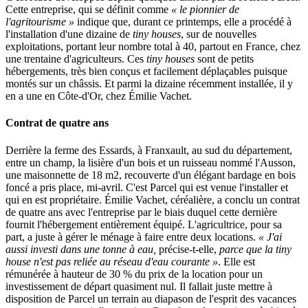
Cette entreprise, qui se définit comme
« le pionnier de
l'agritourisme »
indique que, durant ce printemps, elle a procédé à
l'installation d'une dizaine de
tiny houses
, sur de nouvelles
exploitations, portant leur nombre total à 40, partout en France, chez
une trentaine d'agriculteurs. Ces
tiny houses
sont de petits
hébergements, très bien conçus et facilement déplaçables puisque
montés sur un châssis. Et parmi la dizaine récemment installée, il y
en a une en Côte-d'Or, chez Émilie Vachet.
Contrat de quatre ans
Derrière la ferme des Essards, à Franxault, au sud du département,
entre un champ, la lisière d'un bois et un ruisseau nommé l'Ausson,
une maisonnette de 18 m2, recouverte d'un élégant bardage en bois
foncé a pris place, mi-avril. C'est Parcel qui est venue l'installer et
qui en est propriétaire. Émilie Vachet, céréalière, a conclu un contrat
de quatre ans avec l'entreprise par le biais duquel cette dernière
fournit l'hébergement entièrement équipé. L'agricultrice, pour sa
part, a juste à gérer le ménage à faire entre deux locations.
« J'ai
aussi investi dans une tonne à eau,
précise-t-elle,
parce que la tiny
house n'est pas reliée au réseau d'eau courante »
. Elle est
rémunérée à hauteur de 30 % du prix de la location pour un
investissement de départ quasiment nul. Il fallait juste mettre à
disposition de Parcel un terrain au diapason de l'esprit des vacances