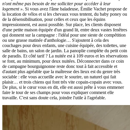
n'ont même pas besoin de me solliciter pour accéder à leur
logement »
. Si vous avez l'âme baladeuse, Émilie Vachet propose de
la location de vélos et si les chevaux vous tentent, du baby poney ou
de la désensibilisation, pour celles et ceux que les équins
impressionnent, est aussi possible. Sur place, les clients disposent
d'une petite maison équipée d'un grand lit, entre deux vastes fenêtres
qui donnent sur la campagne : l'idéal pour une sieste de compétition
ou une grasse matinée d'anthologie… S'ajoutent à cela des
couchages pour deux enfants, une cuisine équipée, des toilettes, une
salle de bains, un salon de jardin. La panoplie complète du petit coin
de paradis. Et côté tarif ? La nuitée est à 109 euros et les réservations
se font, au minimum, pour deux nuitées. Déconnecter dans ce coin
de campagne bourguignonne reste donc tout à fait accessible et
d'autant plus agréable que la maîtresse des lieux est du genre très
sociable : elle vous accueille avec le sourire, un naturel qui fait
plaisir… et trois chiens qui font très vite copain-copain avec vous.
De plus, si le cœur vous en dit, elle est aussi prête à vous emmener
faire le tour de ses champs pour vous expliquer comment elle
travaille. C'est sans doute cela, joindre l'utile à l'agréable.