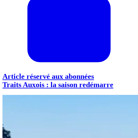
Article réservé aux abonnées
Traits Auxois : la saison redémarre