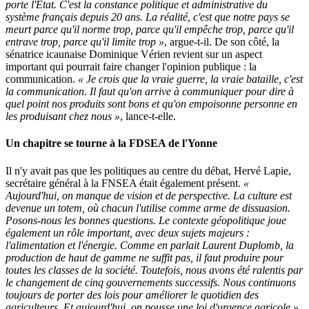
porte l'État. C'est la constance politique et administrative du
système français depuis 20 ans. La réalité, c'est que notre pays se
meurt parce qu'il norme trop, parce qu'il empêche trop, parce qu'il
entrave trop, parce qu'il limite trop »
, argue-t-il. De son côté, la
sénatrice icaunaise Dominique Vérien revient sur un aspect
important qui pourrait faire changer l'opinion publique : la
communication.
« Je crois que la vraie guerre, la vraie bataille, c'est
la communication. Il faut qu'on arrive à communiquer pour dire à
quel point nos produits sont bons et qu'on empoisonne personne en
les produisant chez nous »
, lance-t-elle.
Un chapitre se tourne à la FDSEA de l'Yonne
Il n'y avait pas que les politiques au centre du débat, Hervé Lapie,
secrétaire général à la FNSEA était également présent.
«
Aujourd'hui, on manque de vision et de perspective. La culture est
devenue un totem, où chacun l'utilise comme arme de dissuasion.
Posons-nous les bonnes questions. Le contexte géopolitique joue
également un rôle important, avec deux sujets majeurs :
l'alimentation et l'énergie. Comme en parlait Laurent Duplomb, la
production de haut de gamme ne suffit pas, il faut produire pour
toutes les classes de la société. Toutefois, nous avons été ralentis par
le changement de cinq gouvernements successifs. Nous continuons
toujours de porter des lois pour améliorer le quotidien des
agriculteurs. Et aujourd'hui, on pousse une loi d'urgence agricole »
,