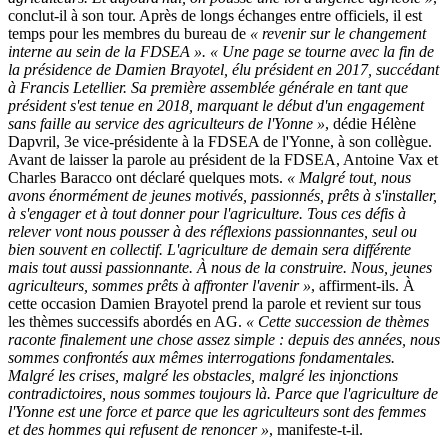
conclut-il à son tour. Après de longs échanges entre officiels, il est
temps pour les membres du bureau de
« revenir sur le changement
interne au sein de la FDSEA ». « Une page se tourne avec la fin de
la présidence de Damien Brayotel, élu président en 2017, succédant
à Francis Letellier. Sa première assemblée générale en tant que
président s'est tenue en 2018, marquant le début d'un engagement
sans faille au service des agriculteurs de l'Yonne »
, dédie Hélène
Dapvril, 3e vice-présidente à la FDSEA de l'Yonne, à son collègue.
Avant de laisser la parole au président de la FDSEA, Antoine Vax et
Charles Baracco ont déclaré quelques mots.
« Malgré tout, nous
avons énormément de jeunes motivés, passionnés, prêts à s'installer,
à s'engager et à tout donner pour l'agriculture. Tous ces défis à
relever vont nous pousser à des réflexions passionnantes, seul ou
bien souvent en collectif. L'agriculture de demain sera différente
mais tout aussi passionnante. À nous de la construire. Nous, jeunes
agriculteurs, sommes prêts à affronter l'avenir »
, affirment-ils. À
cette occasion Damien Brayotel prend la parole et revient sur tous
les thèmes successifs abordés en AG.
« Cette succession de thèmes
raconte finalement une chose assez simple : depuis des années, nous
sommes confrontés aux mêmes interrogations fondamentales.
Malgré les crises, malgré les obstacles, malgré les injonctions
contradictoires, nous sommes toujours là. Parce que l'agriculture de
l'Yonne est une force et parce que les agriculteurs sont des femmes
et des hommes qui refusent de renoncer »
, manifeste-t-il.