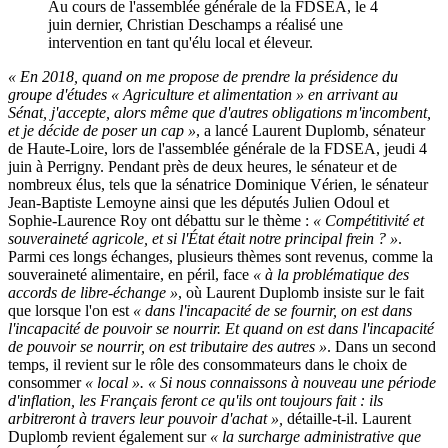
Au cours de l'assemblée générale de la FDSEA, le 4
juin dernier, Christian Deschamps a réalisé une
intervention en tant qu'élu local et éleveur.
« En 2018, quand on me propose de prendre la présidence du
groupe d'études « Agriculture et alimentation » en arrivant au
Sénat, j'accepte, alors même que d'autres obligations m'incombent,
et je décide de poser un cap »
, a lancé Laurent Duplomb, sénateur
de Haute-Loire, lors de l'assemblée générale de la FDSEA, jeudi 4
juin à Perrigny. Pendant près de deux heures, le sénateur et de
nombreux élus, tels que la sénatrice Dominique Vérien, le sénateur
Jean-Baptiste Lemoyne ainsi que les députés Julien Odoul et
Sophie-Laurence Roy ont débattu sur le thème :
« Compétitivité et
souveraineté agricole, et si l'État était notre principal frein ? »
.
Parmi ces longs échanges, plusieurs thèmes sont revenus, comme la
souveraineté alimentaire, en péril, face
« à la problématique des
accords de libre-échange »
, où Laurent Duplomb insiste sur le fait
que lorsque l'on est
« dans l'incapacité de se fournir, on est dans
l'incapacité de pouvoir se nourrir. Et quand on est dans l'incapacité
de pouvoir se nourrir, on est tributaire des autres »
. Dans un second
temps, il revient sur le rôle des consommateurs dans le choix de
consommer
« local ». « Si nous connaissons à nouveau une période
d'inflation, les Français feront ce qu'ils ont toujours fait : ils
arbitreront à travers leur pouvoir d'achat »,
détaille-t-il. Laurent
Duplomb revient également sur
« la surcharge administrative que