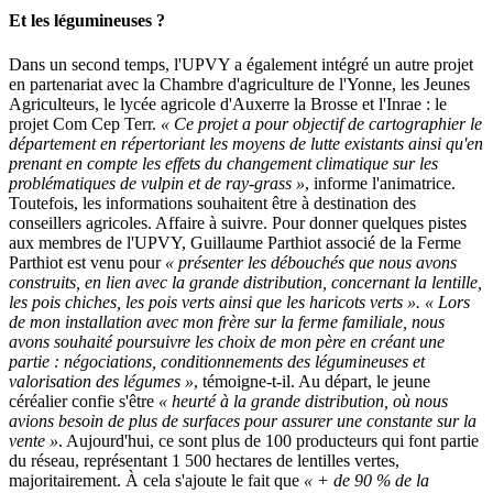
Et les légumineuses ?
Dans un second temps, l'UPVY a également intégré un autre projet
en partenariat avec la Chambre d'agriculture de l'Yonne, les Jeunes
Agriculteurs, le lycée agricole d'Auxerre la Brosse et l'Inrae : le
projet Com Cep Terr.
« Ce projet a pour objectif de cartographier le
département en répertoriant les moyens de lutte existants ainsi qu'en
prenant en compte les effets du changement climatique sur les
problématiques de vulpin et de ray-grass »
, informe l'animatrice.
Toutefois, les informations souhaitent être à destination des
conseillers agricoles. Affaire à suivre. Pour donner quelques pistes
aux membres de l'UPVY, Guillaume Parthiot associé de la Ferme
Parthiot est venu pour
« présenter les débouchés que nous avons
construits, en lien avec la grande distribution, concernant la lentille,
les pois chiches, les pois verts ainsi que les haricots verts ». « Lors
de mon installation avec mon frère sur la ferme familiale, nous
avons souhaité poursuivre les choix de mon père en créant une
partie : négociations, conditionnements des légumineuses et
valorisation des légumes »
, témoigne-t-il. Au départ, le jeune
céréalier confie s'être
« heurté à la grande distribution, où nous
avions besoin de plus de surfaces pour assurer une constante sur la
vente »
. Aujourd'hui, ce sont plus de 100 producteurs qui font partie
du réseau, représentant 1 500 hectares de lentilles vertes,
majoritairement. À cela s'ajoute le fait que
« + de 90 % de la