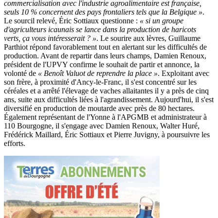
commercialisation avec l'industrie agroalimentaire est française,
seuls 10 % concernent des pays frontaliers tels que la Belgique »
.
Le sourcil relevé, Éric Sottiaux questionne :
« si un groupe
d'agriculteurs icaunais se lance dans la production de haricots
verts, ça vous intéresserait ? »
. Le sourire aux lèvres, Guillaume
Parthiot répond favorablement tout en alertant sur les difficultés de
production. Avant de repartir dans leurs champs, Damien Renoux,
président de l'UPVY confirme le souhait de partir et annonce, la
volonté de
« Benoît Valuot de reprendre la place »
. Exploitant avec
son frère, à proximité d'Ancy-le-Franc, il s'est concentré sur les
céréales et a arrêté l'élevage de vaches allaitantes il y a près de cinq
ans, suite aux difficultés liées à l'agrandissement. Aujourd'hui, il s'est
diversifié en production de moutarde avec près de 80 hectares.
Également représentant de l'Yonne à l'APGMB et administrateur à
110 Bourgogne, il s'engage avec Damien Renoux, Walter Huré,
Frédérick Maillard, Éric Sottiaux et Pierre Juvigny, à poursuivre les
efforts.