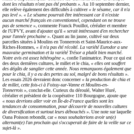
dont les résultats n'ont pas été probants »
. Au 10 septembre dernier,
elle relève également des difficultés à cultiver
« le sésame, car il n'a
pas levé ». « Le sésame pourrait être intéressant car il n'existe
aucun marché français en conventionnel, cependant on ne trouve
pas de semence »
, commente Franck Pouillot, céréalier et membre
de l'UPVY, avant d'ajouter qu'il
« serait intéressant d'en rechercher
pour l'année prochaine »
. Quant au lin jaune, cultivé sur deux
parcelles situées à Moulins en Tonnerrois et Saint-Maurice-aux-
Riches-Hommes,
« il n'a pas été récolté. La variété Eurodor a une
mauvaise germination et la variété Trésor a plutôt bien marché.
Notre avis est assez hétérogène »
, confie l'animatrice. Pour ce qui est
des deux dernières cultures, le millet et le chia,
« elles ont souffert
des dégâts de sanglier cette année. Nous remarquons également que
pour le chia, il y a eu des pertes au sol, malgré de bons résultats »
.
Les essais 2026 devraient donc concerner
« la production de chia et
de millet, cette fois-ci à Foissy-sur-Vanne et Moulins-en-
Tonnerrois »
, conclut-elle. Curieux du déroulé, Walter Huré,
céréalier et président de la coopérative 110 Bourgogne, ajoute que
« nous devrions aller voir en Île-de-France quelles sont les
tendances de consommation, pour découvrir de nouvelles cultures
de diversification et surtout leurs débouchés »
. Une note sur laquelle
Oana Poisson rebondit, car
« nous souhaiterions avoir un(e)
alternant(e) l'an prochain qui s'occuperait de faire de la veille sur ce
sujet-là »
.