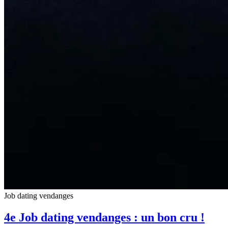
Job dating vendanges
4e Job dating vendanges : un bon cru !