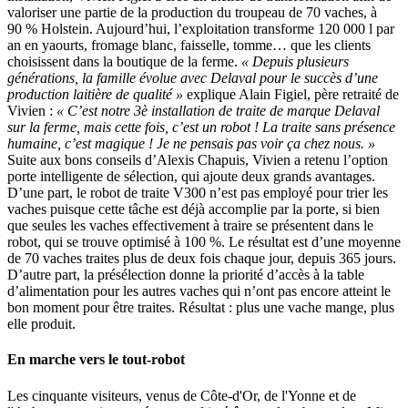
valoriser une partie de la production du troupeau de 70 vaches, à
90 % Holstein. Aujourd’hui, l’exploitation transforme 120 000 l par
an en yaourts, fromage blanc, faisselle, tomme… que les clients
choisissent dans la boutique de la ferme.
« Depuis plusieurs
générations, la famille évolue avec Delaval pour le succès d’une
production laitière de qualité »
explique Alain Figiel, père retraité de
Vivien :
« C’est notre 3è installation de traite de marque Delaval
sur la ferme, mais cette fois, c’est un robot ! La traite sans présence
humaine, c’est magique ! Je ne pensais pas voir ça chez nous. »
Suite aux bons conseils d’Alexis Chapuis, Vivien a retenu l’option
porte intelligente de sélection, qui ajoute deux grands avantages.
D’une part, le robot de traite V300 n’est pas employé pour trier les
vaches puisque cette tâche est déjà accomplie par la porte, si bien
que seules les vaches effectivement à traire se présentent dans le
robot, qui se trouve optimisé à 100 %. Le résultat est d’une moyenne
de 70 vaches traites plus de deux fois chaque jour, depuis 365 jours.
D’autre part, la présélection donne la priorité d’accès à la table
d’alimentation pour les autres vaches qui n’ont pas encore atteint le
bon moment pour être traites. Résultat : plus une vache mange, plus
elle produit.
En marche vers le tout-robot
Les cinquante visiteurs, venus de Côte-d'Or, de l'Yonne et de