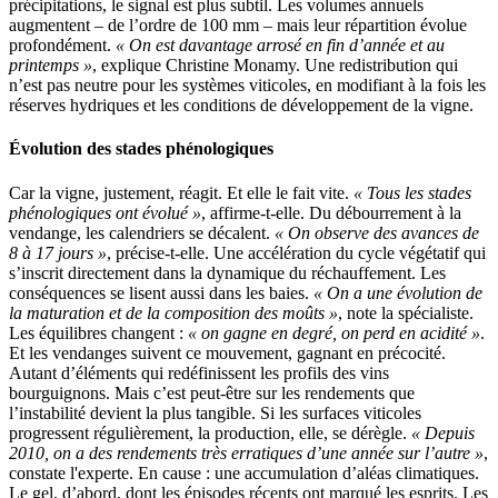
précipitations, le signal est plus subtil. Les volumes annuels
augmentent – de l’ordre de 100 mm – mais leur répartition évolue
profondément.
« On est davantage arrosé en fin d’année et au
printemps »
, explique Christine Monamy. Une redistribution qui
n’est pas neutre pour les systèmes viticoles, en modifiant à la fois les
réserves hydriques et les conditions de développement de la vigne.
Évolution des stades phénologiques
Car la vigne, justement, réagit. Et elle le fait vite.
« Tous les stades
phénologiques ont évolué »
, affirme-t-elle. Du débourrement à la
vendange, les calendriers se décalent.
« On observe des avances de
8 à 17 jours »
, précise-t-elle. Une accélération du cycle végétatif qui
s’inscrit directement dans la dynamique du réchauffement. Les
conséquences se lisent aussi dans les baies.
« On a une évolution de
la maturation et de la composition des moûts »
, note la spécialiste.
Les équilibres changent :
« on gagne en degré, on perd en acidité »
.
Et les vendanges suivent ce mouvement, gagnant en précocité.
Autant d’éléments qui redéfinissent les profils des vins
bourguignons. Mais c’est peut-être sur les rendements que
l’instabilité devient la plus tangible. Si les surfaces viticoles
progressent régulièrement, la production, elle, se dérègle.
« Depuis
2010, on a des rendements très erratiques d’une année sur l’autre »
,
constate l'experte. En cause : une accumulation d’aléas climatiques.
Le gel, d’abord, dont les épisodes récents ont marqué les esprits. Les