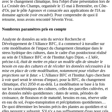
avec le changement climatique, fera l'objet d'une présentation lors de
La Croisée des Champs, organisée le 15 mai à Bretenière, en Côte-
d'Or, par le pôle Agronov et consacrée aux applications de l'IA au
domaine agricole
(voir encadré)
. Pour comprendre de quoi il
retourne, nous avons rencontré Séverin Yvoz.
Nombreux paramètres pris en compte
Analyste de données au sein du service Recherche et
Développement de l'Alliance BFC, il a commencé à travailler sur
cette modélisation de l'impact du changement climatique dans le
stress hydrique des cultures, dans le cadre d'un postdoctorat réalisé
au sein de l'Alliance BFC et de l'Institut Agro Dijon.
« L'idée,
précise-t-il,
était de mettre en place un modèle afin de simuler le
besoin en eau des cultures et de récolter les données nécessaires à la
mise en place de cette modélisation, notamment pour réaliser des
projections sur le futur. »
L'Alliance BFC et l'Institut Agro cherchent
à voir quel serait le niveau d'impact, pour la BFC, du changement
climatique, d'ici 2050 et au-delà. La modélisation se base à la fois
sur les caractéristiques des cultures, celles des parcelles cultivées, et
des données météo quotidiennes : dates de semis, périodes de
croissance, de floraison et de maturité, besoins en eau, réserve utile
en eau du sol, évapo-transpiration et précipitations quotidiennes…
De quoi déterminer les besoins précis des plantes au quotidien et si
elles peuvent y subvenir. S'il n'y a pas suffisamment d'eau pour cela,