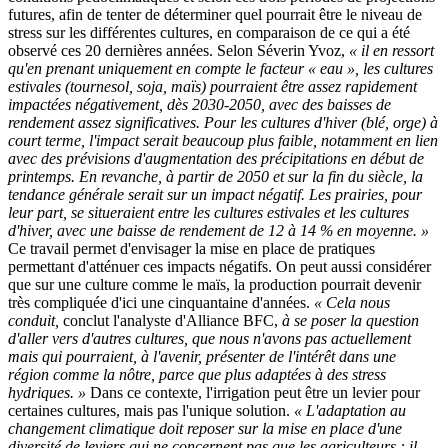
futures, afin de tenter de déterminer quel pourrait être le niveau de
stress sur les différentes cultures, en comparaison de ce qui a été
observé ces 20 dernières années. Selon Séverin Yvoz,
« il en ressort
qu'en prenant uniquement en compte le facteur « eau », les cultures
estivales (tournesol, soja, maïs) pourraient être assez rapidement
impactées négativement, dès 2030-2050, avec des baisses de
rendement assez significatives. Pour les cultures d'hiver (blé, orge) à
court terme, l'impact serait beaucoup plus faible, notamment en lien
avec des prévisions d'augmentation des précipitations en début de
printemps. En revanche, à partir de 2050 et sur la fin du siècle, la
tendance générale serait sur un impact négatif. Les prairies, pour
leur part, se situeraient entre les cultures estivales et les cultures
d'hiver, avec une baisse de rendement de 12 à 14 % en moyenne. »
Ce travail permet d'envisager la mise en place de pratiques
permettant d'atténuer ces impacts négatifs. On peut aussi considérer
que sur une culture comme le maïs, la production pourrait devenir
très compliquée d'ici une cinquantaine d'années.
« Cela nous
conduit,
conclut l'analyste d'Alliance BFC,
à se poser la question
d'aller vers d'autres cultures, que nous n'avons pas actuellement
mais qui pourraient, à l'avenir, présenter de l'intérêt dans une
région comme la nôtre, parce que plus adaptées à des stress
hydriques. »
Dans ce contexte, l'irrigation peut être un levier pour
certaines cultures, mais pas l'unique solution.
« L'adaptation au
changement climatique doit reposer sur la mise en place d'une
diversité de leviers qui ne concernent pas que les agriculteurs : il