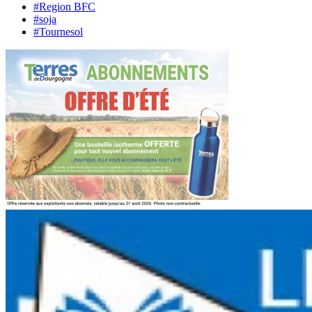
#Region BFC
#soja
#Tournesol