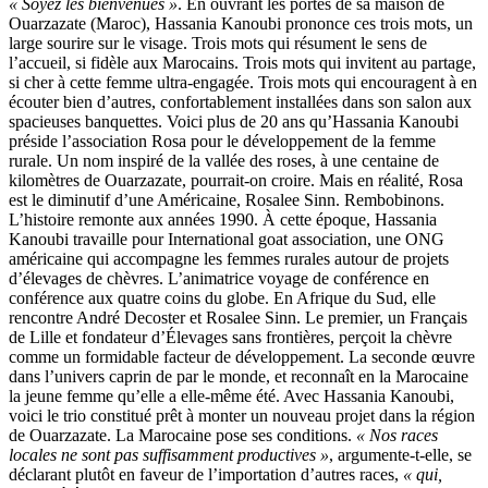
« Soyez les bienvenues »
. En ouvrant les portes de sa maison de
Ouarzazate (Maroc), Hassania Kanoubi prononce ces trois mots, un
large sourire sur le visage. Trois mots qui résument le sens de
l’accueil, si fidèle aux Marocains. Trois mots qui invitent au partage,
si cher à cette femme ultra-engagée. Trois mots qui encouragent à en
écouter bien d’autres, confortablement installées dans son salon aux
spacieuses banquettes. Voici plus de 20 ans qu’Hassania Kanoubi
préside l’association Rosa pour le développement de la femme
rurale. Un nom inspiré de la vallée des roses, à une centaine de
kilomètres de Ouarzazate, pourrait-on croire. Mais en réalité, Rosa
est le diminutif d’une Américaine, Rosalee Sinn. Rembobinons.
L’histoire remonte aux années 1990. À cette époque, Hassania
Kanoubi travaille pour International goat association, une ONG
américaine qui accompagne les femmes rurales autour de projets
d’élevages de chèvres. L’animatrice voyage de conférence en
conférence aux quatre coins du globe. En Afrique du Sud, elle
rencontre André Decoster et Rosalee Sinn. Le premier, un Français
de Lille et fondateur d’Élevages sans frontières, perçoit la chèvre
comme un formidable facteur de développement. La seconde œuvre
dans l’univers caprin de par le monde, et reconnaît en la Marocaine
la jeune femme qu’elle a elle-même été. Avec Hassania Kanoubi,
voici le trio constitué prêt à monter un nouveau projet dans la région
de Ouarzazate. La Marocaine pose ses conditions.
« Nos races
locales ne sont pas suffisamment productives »
, argumente-t-elle, se
déclarant plutôt en faveur de l’importation d’autres races,
« qui,