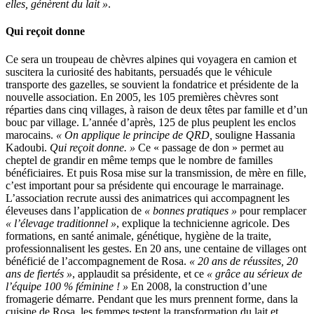
elles, génèrent du lait »
.
Qui reçoit donne
Ce sera un troupeau de chèvres alpines qui voyagera en camion et
suscitera la curiosité des habitants, persuadés que le véhicule
transporte des gazelles, se souvient la fondatrice et présidente de la
nouvelle association. En 2005, les 105 premières chèvres sont
réparties dans cinq villages, à raison de deux têtes par famille et d’un
bouc par village. L’année d’après, 125 de plus peuplent les enclos
marocains.
« On applique le principe de QRD,
souligne Hassania
Kadoubi.
Qui reçoit donne. »
Ce « passage de don » permet au
cheptel de grandir en même temps que le nombre de familles
bénéficiaires. Et puis Rosa mise sur la transmission, de mère en fille,
c’est important pour sa présidente qui encourage le marrainage.
L’association recrute aussi des animatrices qui accompagnent les
éleveuses dans l’application de
« bonnes pratiques »
pour remplacer
« l’élevage traditionnel »
, explique la technicienne agricole. Des
formations, en santé animale, génétique, hygiène de la traite,
professionnalisent les gestes. En 20 ans, une centaine de villages ont
bénéficié de l’accompagnement de Rosa.
« 20 ans de réussites, 20
ans de fiertés »
, applaudit sa présidente, et ce
« grâce au sérieux de
l’équipe 100 % féminine ! »
En 2008, la construction d’une
fromagerie démarre. Pendant que les murs prennent forme, dans la
cuisine de Rosa, les femmes testent la transformation du lait et