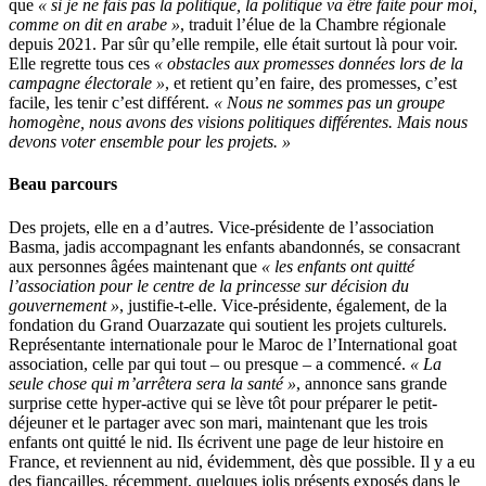
que
« si je ne fais pas la politique, la politique va être faite pour moi,
comme on dit en arabe »
, traduit l’élue de la Chambre régionale
depuis 2021. Par sûr qu’elle rempile, elle était surtout là pour voir.
Elle regrette tous ces
« obstacles aux promesses données lors de la
campagne électorale »
, et retient qu’en faire, des promesses, c’est
facile, les tenir c’est différent.
« Nous ne sommes pas un groupe
homogène, nous avons des visions politiques différentes. Mais nous
devons voter ensemble pour les projets. »
Beau parcours
Des projets, elle en a d’autres. Vice-présidente de l’association
Basma, jadis accompagnant les enfants abandonnés, se consacrant
aux personnes âgées maintenant que
« les enfants ont quitté
l’association pour le centre de la princesse sur décision du
gouvernement »
, justifie-t-elle. Vice-présidente, également, de la
fondation du Grand Ouarzazate qui soutient les projets culturels.
Représentante internationale pour le Maroc de l’International goat
association, celle par qui tout – ou presque – a commencé.
« La
seule chose qui m’arrêtera sera la santé »
, annonce sans grande
surprise cette hyper-active qui se lève tôt pour préparer le petit-
déjeuner et le partager avec son mari, maintenant que les trois
enfants ont quitté le nid. Ils écrivent une page de leur histoire en
France, et reviennent au nid, évidemment, dès que possible. Il y a eu
des fiançailles, récemment, quelques jolis présents exposés dans le