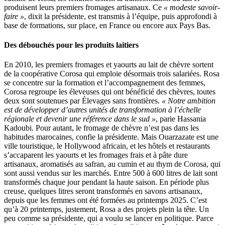
produisent leurs premiers fromages artisanaux. Ce
« modeste savoir-
faire »
, dixit la présidente, est transmis à l’équipe, puis approfondi à
base de formations, sur place, en France ou encore aux Pays Bas.
Des débouchés pour les produits laitiers
En 2010, les premiers fromages et yaourts au lait de chèvre sortent
de la coopérative Corosa qui emploie désormais trois salariées. Rosa
se concentre sur la formation et l’accompagnement des femmes,
Corosa regroupe les éleveuses qui ont bénéficié des chèvres, toutes
deux sont soutenues par Élevages sans frontières.
« Notre ambition
est de développer d’autres unités de transformation à l’échelle
régionale et devenir une référence dans le sud »
, parie Hassania
Kadoubi. Pour autant, le fromage de chèvre n’est pas dans les
habitudes marocaines, confie la présidente. Mais Ouarzazate est une
ville touristique, le Hollywood africain, et les hôtels et restaurants
s’accaparent les yaourts et les fromages frais et à pâte dure
artisanaux, aromatisés au safran, au cumin et au thym de Corosa, qui
sont aussi vendus sur les marchés. Entre 500 à 600 litres de lait sont
transformés chaque jour pendant la haute saison. En période plus
creuse, quelques litres seront transformés en savons artisanaux,
depuis que les femmes ont été formées au printemps 2025. C’est
qu’à 20 printemps, justement, Rosa a des projets plein la tête. Un
peu comme sa présidente, qui a voulu se lancer en politique. Parce