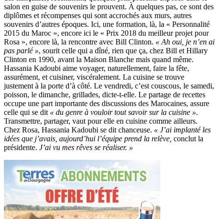
salon en guise de souvenirs le prouvent. À quelques pas, ce sont des
diplômes et récompenses qui sont accrochés aux murs, autres
souvenirs d’autres époques. Ici, une formation, là, la « Personnalité
2015 du Maroc », encore ici le « Prix 2018 du meilleur projet pour
Rosa », encore là, la rencontre avec Bill Clinton.
« Ah oui, je n’en ai
pas parlé »
, sourit celle qui a dîné, rien que ça, chez Bill et Hillary
Clinton en 1990, avant la Maison Blanche mais quand même.
Hassania Kadoubi aime voyager, naturellement, faire la fête,
assurément, et cuisiner, viscéralement. La cuisine se trouve
justement à la porte d’à côté. Le vendredi, c’est couscous, le samedi,
poisson, le dimanche, grillades, dicte-t-elle. Le partage de recettes
occupe une part importante des discussions des Marocaines, assure
celle qui se dit
« du genre à vouloir tout savoir sur la cuisine »
.
Transmettre, partager, vaut pour elle en cuisine comme ailleurs.
Chez Rosa, Hassania Kadoubi se dit chanceuse.
« J’ai implanté les
idées que j’avais, aujourd’hui l’équipe prend la relève,
conclut la
présidente.
J’ai vu mes rêves se réaliser. »