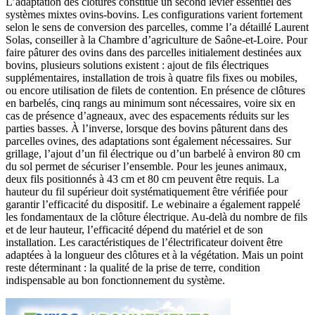
L’adaptation des clôtures constitue un second levier essentiel des
systèmes mixtes ovins-bovins. Les configurations varient fortement
selon le sens de conversion des parcelles, comme l’a détaillé Laurent
Solas, conseiller à la Chambre d’agriculture de Saône-et-Loire. Pour
faire pâturer des ovins dans des parcelles initialement destinées aux
bovins, plusieurs solutions existent : ajout de fils électriques
supplémentaires, installation de trois à quatre fils fixes ou mobiles,
ou encore utilisation de filets de contention. En présence de clôtures
en barbelés, cinq rangs au minimum sont nécessaires, voire six en
cas de présence d’agneaux, avec des espacements réduits sur les
parties basses. À l’inverse, lorsque des bovins pâturent dans des
parcelles ovines, des adaptations sont également nécessaires. Sur
grillage, l’ajout d’un fil électrique ou d’un barbelé à environ 80 cm
du sol permet de sécuriser l’ensemble. Pour les jeunes animaux,
deux fils positionnés à 43 cm et 80 cm peuvent être requis. La
hauteur du fil supérieur doit systématiquement être vérifiée pour
garantir l’efficacité du dispositif. Le webinaire a également rappelé
les fondamentaux de la clôture électrique. Au-delà du nombre de fils
et de leur hauteur, l’efficacité dépend du matériel et de son
installation. Les caractéristiques de l’électrificateur doivent être
adaptées à la longueur des clôtures et à la végétation. Mais un point
reste déterminant : la qualité de la prise de terre, condition
indispensable au bon fonctionnement du système.