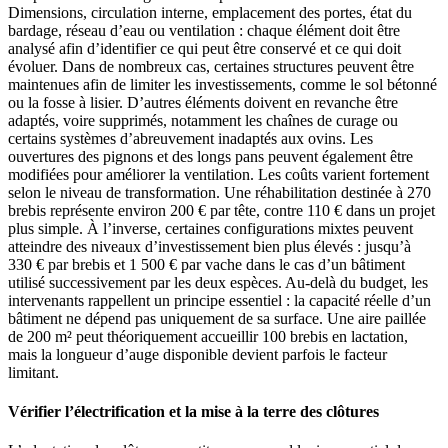
Dimensions, circulation interne, emplacement des portes, état du
bardage, réseau d’eau ou ventilation : chaque élément doit être
analysé afin d’identifier ce qui peut être conservé et ce qui doit
évoluer. Dans de nombreux cas, certaines structures peuvent être
maintenues afin de limiter les investissements, comme le sol bétonné
ou la fosse à lisier. D’autres éléments doivent en revanche être
adaptés, voire supprimés, notamment les chaînes de curage ou
certains systèmes d’abreuvement inadaptés aux ovins. Les
ouvertures des pignons et des longs pans peuvent également être
modifiées pour améliorer la ventilation. Les coûts varient fortement
selon le niveau de transformation. Une réhabilitation destinée à 270
brebis représente environ 200 € par tête, contre 110 € dans un projet
plus simple. À l’inverse, certaines configurations mixtes peuvent
atteindre des niveaux d’investissement bien plus élevés : jusqu’à
330 € par brebis et 1 500 € par vache dans le cas d’un bâtiment
utilisé successivement par les deux espèces. Au-delà du budget, les
intervenants rappellent un principe essentiel : la capacité réelle d’un
bâtiment ne dépend pas uniquement de sa surface. Une aire paillée
de 200 m² peut théoriquement accueillir 100 brebis en lactation,
mais la longueur d’auge disponible devient parfois le facteur
limitant.
Vérifier l’électrification et la mise à la terre des clôtures