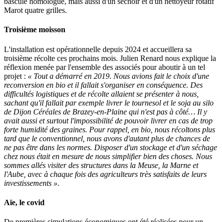
bascule homologué, mais aussi d'un séchoir et d'un nettoyeur rotatif
Marot quatre grilles.
Troisième moisson
L'installation est opérationnelle depuis 2024 et accueillera sa
troisième récolte ces prochains mois. Julien Renard nous explique la
réflexion menée par l'ensemble des associés pour aboutir à un tel
projet :
« Tout a démarré en 2019. Nous avions fait le choix d'une
reconversion en bio et il fallait s'organiser en conséquence. Des
difficultés logistiques et de récolte allaient se présenter à nous,
sachant qu'il fallait par exemple livrer le tournesol et le soja au silo
de Dijon Céréales de Brazey-en-Plaine qui n'est pas à côté… Il y
avait aussi et surtout l'impossibilité de pouvoir livrer en cas de trop
forte humidité des graines. Pour rappel, en bio, nous récoltons plus
tard que le conventionnel, nous avons d'autant plus de chances de
ne pas être dans les normes. Disposer d'un stockage et d'un séchage
chez nous était en mesure de nous simplifier bien des choses. Nous
sommes allés visiter des structures dans la Meuse, la Marne et
l'Aube, avec à chaque fois des agriculteurs très satisfaits de leurs
investissements »
.
Aïe, le covid
De premières simulations économiques ont été réalisées pour un