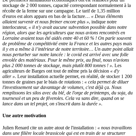
stockage de 2 000 tonnes, capacité correspondant normalement à la
récolte de la ferme sur une campagne. Le tarif de 1,35 million
d'euros est alors apparu en bas de la facture…
« Deux éléments
allaient survenir et nous freiner encore plus »
, indique notre
interlocuteur,
« il n'y avait aucune subvention possible dans notre
région, alors que les agriculteurs que nous avions rencontrés en
Lorraine avaient tous été aidés entre 40 et 60 % ! On parle souvent
de problème de compétitivité entre la France et les autres pays mais
il y en a même à l’intérieur de notre territoire… Un autre point allait
nous perturber sur notre lancée : le covid est arrivé avec une folle
envolée des matériaux. Pour le même prix, au final, nous n'avions
plus 2 000 tonnes de stockage, mais plutôt 800 tonnes ! »
. Les
agriculteurs de Barges ont tout de même pris la décision
« d'y
aller »
. Leur installation actuelle permet, en réalité, de stocker 1 200
tonnes de graines par le biais de rotations :
« cela permet de diluer
l'investissement sur davantage de volumes, c'est déjà ça. Nous
remplissons les silos avec du blé, de l'orge de printemps, du soja, du
tournesol et un peu de féveroles. Cela va sans dire, quand on se
lance dans un tel projet, on s'inscrit dans la durée »
.
Une autre motivation
Julien Renard cite un autre atout de l'installation :
« nous travaillons
dans une filière locale brassicole qui est en train de se structurer