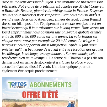
avec un malteur artisanal à Dijon. Une trentaine de brasseurs sont
intéressés. Notre orge de printemps est achetée par Michel Couvreur
à Bouze-lès-Beaune, pionnier du whisky made in France. Disposer
d'outils pour stocker et trier s'imposait. Cela nous a aussi aidés à
prendre une décision »
. Avec deux années de recul, Julien Renard
dresse un bilan positif de l'équipement :
« encore une fois, c'est un
investissement qu'il faut raisonner sur le long terme. Nous avons un
lourd emprunt mais nous obtenons une plus-value globale estimée
entre 50 000 et 90 000 euros sur une année. La valorisation sur
chaque tonne varie par exemple de 20 à 30 euros. Le triage et le
nettoyage nous apportent aussi satisfaction. Après, il faut aussi
préciser qu'il y a beaucoup de travail entre la réception des graines,
le calibrage, le séchage, les expéditions… Sur une année, cela
représente bien un mi-temps »
. La ferme du Chairon n'a pas dit son
dernier mot en terme de stockage et a
« laissé la place »
pour
accueillir d'autres silos à l'avenir. Un trieur optique pourrait
également être acquis prochainement.