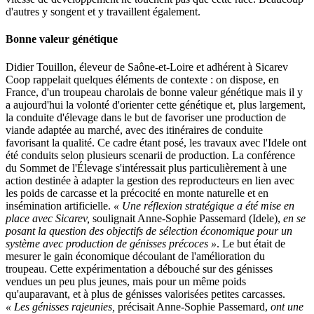
d'autres y songent et y travaillent également.
Bonne valeur génétique
Didier Touillon, éleveur de Saône-et-Loire et adhérent à Sicarev
Coop rappelait quelques éléments de contexte : on dispose, en
France, d'un troupeau charolais de bonne valeur génétique mais il y
a aujourd'hui la volonté d'orienter cette génétique et, plus largement,
la conduite d'élevage dans le but de favoriser une production de
viande adaptée au marché, avec des itinéraires de conduite
favorisant la qualité. Ce cadre étant posé, les travaux avec l'Idele ont
été conduits selon plusieurs scenarii de production. La conférence
du Sommet de l'Élevage s'intéressait plus particulièrement à une
action destinée à adapter la gestion des reproducteurs en lien avec
les poids de carcasse et la précocité en monte naturelle et en
insémination artificielle.
« Une réflexion stratégique a été mise en
place avec Sicarev,
soulignait Anne-Sophie Passemard (Idele),
en se
posant la question des objectifs de sélection économique pour un
système avec production de génisses précoces »
. Le but était de
mesurer le gain économique découlant de l'amélioration du
troupeau. Cette expérimentation a débouché sur des génisses
vendues un peu plus jeunes, mais pour un même poids
qu'auparavant, et à plus de génisses valorisées petites carcasses.
« Les génisses rajeunies,
précisait Anne-Sophie Passemard,
ont une