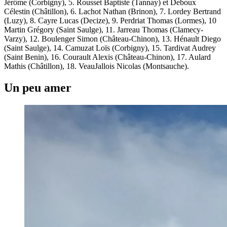
Jérôme (Corbigny), 5. Rousset Baptiste (Tannay) et Deboux
Célestin (Châtillon), 6. Lachot Nathan (Brinon), 7. Lordey Bertrand
(Luzy), 8. Cayre Lucas (Decize), 9. Perdriat Thomas (Lormes), 10
Martin Grégory (Saint Saulge), 11. Jarreau Thomas (Clamecy-
Varzy), 12. Boulenger Simon (Château-Chinon), 13. Hénault Diego
(Saint Saulge), 14. Camuzat Loïs (Corbigny), 15. Tardivat Audrey
(Saint Benin), 16. Courault Alexis (Château-Chinon), 17. Aulard
Mathis (Châtillon), 18. VeauJallois Nicolas (Montsauche).
Un peu amer