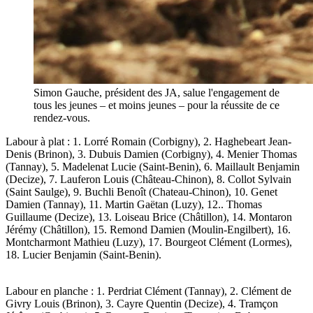
Simon Gauche, président des JA, salue l'engagement de
tous les jeunes – et moins jeunes – pour la réussite de ce
rendez-vous.
Labour à plat : 1. Lorré Romain (Corbigny), 2. Haghebeart Jean-
Denis (Brinon), 3. Dubuis Damien (Corbigny), 4. Menier Thomas
(Tannay), 5. Madelenat Lucie (Saint-Benin), 6. Maillault Benjamin
(Decize), 7. Lauferon Louis (Château-Chinon), 8. Collot Sylvain
(Saint Saulge), 9. Buchli Benoît (Chateau-Chinon), 10. Genet
Damien (Tannay), 11. Martin Gaëtan (Luzy), 12.. Thomas
Guillaume (Decize), 13. Loiseau Brice (Châtillon), 14. Montaron
Jérémy (Châtillon), 15. Remond Damien (Moulin-Engilbert), 16.
Montcharmont Mathieu (Luzy), 17. Bourgeot Clément (Lormes),
18. Lucier Benjamin (Saint-Benin).
Labour en planche : 1. Perdriat Clément (Tannay), 2. Clément de
Givry Louis (Brinon), 3. Cayre Quentin (Decize), 4. Tramçon